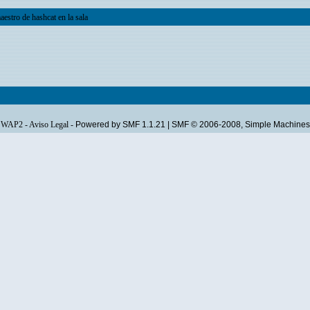
estro de hashcat en la sala
WAP2
-
Aviso Legal
-
Powered by SMF 1.1.21
|
SMF © 2006-2008, Simple Machines