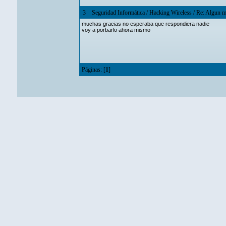
3
Seguridad Informática
/
Hacking Wireless
/
Re: Algun ma
muchas gracias no esperaba que respondiera nadie
voy a porbarlo ahora mismo
Páginas: [
1
]