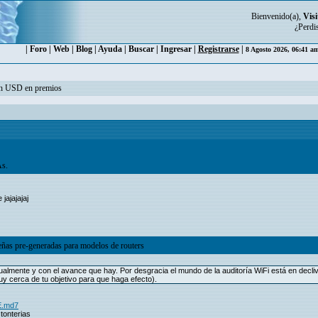
Bienvenido(a),
Visi
¿Perdi
|
Foro
|
Web
|
Blog
|
Ayuda
|
Buscar
|
Ingresar
|
Registrarse
|
8 Agosto 2026, 06:41 a
ón USD en premios
As.
jajajajaj
eñas pre-generadas para modelos de routers
almente y con el avance que hay. Por desgracia el mundo de la auditoría WiFi está en decliv
uy cerca de tu objetivo para que haga efecto).
E.md7
tonterias