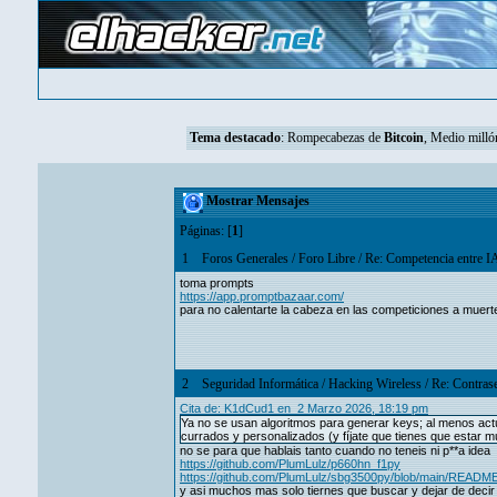
Tema destacado
:
Rompecabezas de
Bitcoin
, Medio mill
Mostrar Mensajes
Páginas: [
1
]
1
Foros Generales
/
Foro Libre
/
Re: Competencia entre I
toma prompts
https://app.promptbazaar.com/
para no calentarte la cabeza en las competiciones a muerte 
2
Seguridad Informática
/
Hacking Wireless
/
Re: Contras
Cita de: K1dCud1 en 2 Marzo 2026, 18:19 pm
Ya no se usan algoritmos para generar keys; al menos actu
currados y personalizados (y fíjate que tienes que estar m
no se para que hablais tanto cuando no teneis ni p**a idea
https://github.com/PlumLulz/p660hn_f1py
https://github.com/PlumLulz/sbg3500py/blob/main/READM
y asi muchos mas solo tiernes que buscar y dejar de decir 