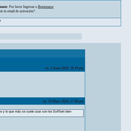
tante
. Por favor
Ingresar
o
Registrarse
ste tu
email de activación?
.
m
en: 2 Junio 2026, 20:19 pm
en: 15 Mayo 2026, 17:40 pm
e y lo que más se suele usar son los EvilTwin bien