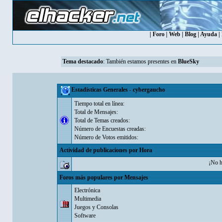
|
Foro
|
Web
|
Blog
|
Ayuda
|
Tema destacado
: También estamos presentes en
BlueSky
Estadísticas Generales - cybergaucho
Tiempo total en línea:
Total de Mensajes:
Total de Temas creados:
Número de Encuestas creadas:
Número de Votos emitidos:
Actividad de publicaciones por Hora
¡No h
Foros más populares por Mensajes
Electrónica
Multimedia
Juegos y Consolas
Software