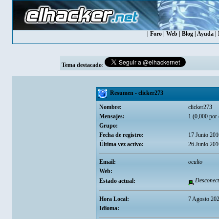
|
Foro
|
Web
|
Blog
|
Ayuda
|
Tema destacado
:
Resumen - clicker273
Nombre:
clicker273
Mensajes:
1 (0,000 por 
Grupo:
Fecha de registro:
17 Junio 201
Última vez activo:
26 Junio 201
Email:
oculto
Web:
Desconect
Estado actual:
Hora Local:
7 Agosto 202
Idioma: