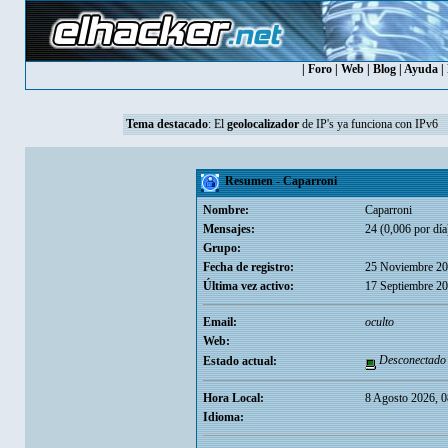
|
Foro
|
Web
|
Blog
|
Ayuda
|
Tema destacado
: El
geolocalizador
de IP's ya funciona con IPv6
Resumen - Caparroni
Nombre:
Caparroni
Mensajes:
24 (0,006 por día
Grupo:
Fecha de registro:
25 Noviembre 20
Última vez activo:
17 Septiembre 20
Email:
oculto
Web:
Desconectado
Estado actual:
Hora Local:
8 Agosto 2026, 0
Idioma: