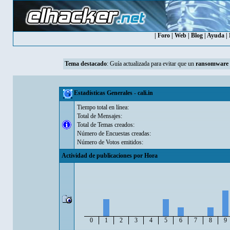
|
Foro
|
Web
|
Blog
|
Ayuda
|
Tema destacado
:
Guía actualizada para evitar que un
ransomware
Estadísticas Generales - cali.in
Tiempo total en línea:
Total de Mensajes:
Total de Temas creados:
Número de Encuestas creadas:
Número de Votos emitidos:
Actividad de publicaciones por Hora
0
1
2
3
4
5
6
7
8
9