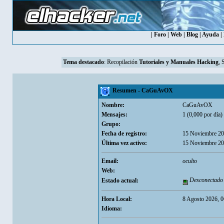
|
Foro
|
Web
|
Blog
|
Ayuda
|
Tema destacado
:
Recopilación
Tutoriales y Manuales Hacking
, 
Resumen - CaGuAvOX
Nombre:
CaGuAvOX
Mensajes:
1 (0,000 por día)
Grupo:
Fecha de registro:
15 Noviembre 20
Última vez activo:
15 Noviembre 20
Email:
oculto
Web:
Desconectado
Estado actual:
Hora Local:
8 Agosto 2026, 0
Idioma: