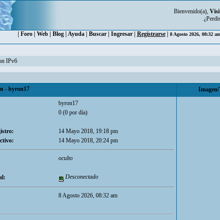
Bienvenido(a),
Visi
¿Perdi
|
Foro
|
Web
|
Blog
|
Ayuda
|
Buscar
|
Ingresar
|
Registrarse
|
8 Agosto 2026, 08:32 a
con IPv6
 - byron17
Imagen/
byron17
0 (0 por día)
istro:
14 Mayo 2018, 19:18 pm
ctivo:
14 Mayo 2018, 20:24 pm
oculto
Desconectado
l:
8 Agosto 2026, 08:32 am