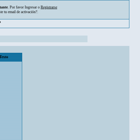
tante
. Por favor
Ingresar
o
Registrarse
ste tu
email de activación?
.
m
Texto