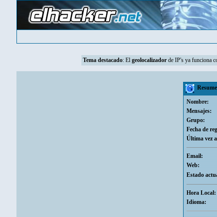
Tema destacado
: El
geolocalizador
de IP's ya funciona 
Resumen
Nombre:
Mensajes:
Grupo:
Fecha de reg
Última vez a
Email:
Web:
Estado actua
Hora Local:
Idioma: