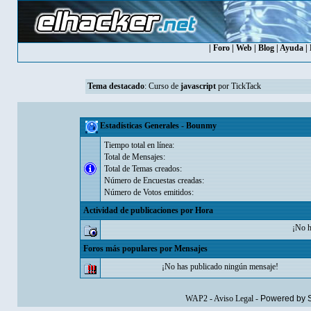
|
Foro
|
Web
|
Blog
|
Ayuda
|
Tema destacado
:
Curso de
javascript
por TickTack
Estadísticas Generales - Bounmy
Tiempo total en línea:
Total de Mensajes:
Total de Temas creados:
Número de Encuestas creadas:
Número de Votos emitidos:
Actividad de publicaciones por Hora
¡No h
Foros más populares por Mensajes
¡No has publicado ningún mensaje!
WAP2
-
Aviso Legal
-
Powered by 