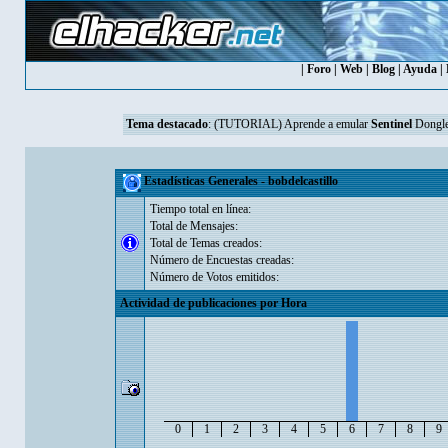
|
Foro
|
Web
|
Blog
|
Ayuda
|
Tema destacado
:
(TUTORIAL) Aprende a emular
Sentinel
Dongle
Estadísticas Generales - bobdelcastillo
Tiempo total en línea:
Total de Mensajes:
Total de Temas creados:
Número de Encuestas creadas:
Número de Votos emitidos:
Actividad de publicaciones por Hora
0
1
2
3
4
5
6
7
8
9