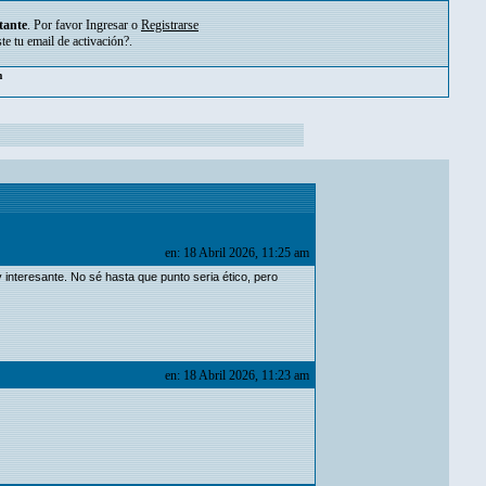
tante
. Por favor
Ingresar
o
Registrarse
ste tu
email de activación?
.
pm
en: 18 Abril 2026, 11:25 am
 interesante. No sé hasta que punto seria ético, pero
en: 18 Abril 2026, 11:23 am