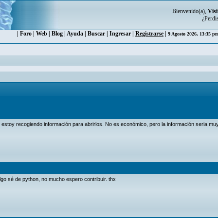
Bienvenido(a),
Visi
¿Perdi
|
Foro
|
Web
|
Blog
|
Ayuda
|
Buscar
|
Ingresar
|
Registrarse
|
9 Agosto 2026, 13:35 
y estoy recogiendo información para abrirlos. No es económico, pero la información seria muy
lgo sé de python, no mucho espero contribuir. thx