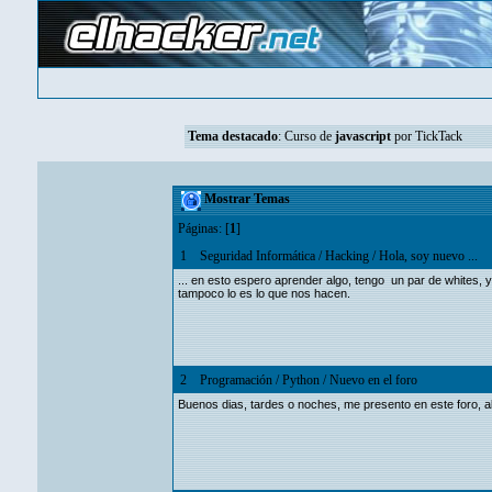
Tema destacado
:
Curso de
javascript
por TickTack
Mostrar Temas
Páginas: [
1
]
1
Seguridad Informática
/
Hacking
/
Hola, soy nuevo ...
... en esto espero aprender algo, tengo un par de whites, 
tampoco lo es lo que nos hacen.
2
Programación
/
Python
/
Nuevo en el foro
Buenos dias, tardes o noches, me presento en este foro, a