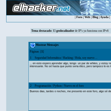
|
Foro
|
Web
|
Blog
|
Ayuda
|
Tema destacado
: El
geolocalizador
de IP's ya funciona con IPv6
Mostrar Mensajes
Páginas: [
1
]
1
Seguridad Informática
/
Hacking
/
Hola, soy nuevo ...
... en esto espero aprender algo, tengo un par de whites, y estoy 
interesante. No sé hasta que punto seria ético, pero tampoco lo es 
2
Programación
/
Python
/
Nuevo en el foro
Buenos dias, tardes o noches, me presento en este foro, algo sé de