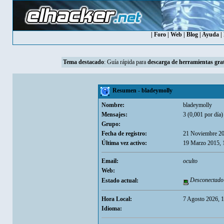
|
Foro
|
Web
|
Blog
|
Ayuda
|
Tema destacado
:
Guía rápida para
descarga de herramientas grat
Resumen - bladeymolly
Nombre:
bladeymolly
Mensajes:
3 (0,001 por día)
Grupo:
Fecha de registro:
21 Noviembre 20
Última vez activo:
19 Marzo 2015, 
Email:
oculto
Web:
Desconectado
Estado actual:
Hora Local:
7 Agosto 2026, 
Idioma: