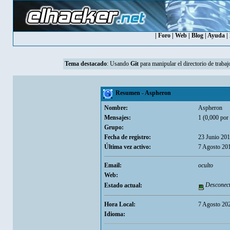
|
Foro
|
Web
|
Blog
|
Ayuda
|
Tema destacado
:
Usando
Git
para manipular el directorio de trabaj
Resumen - Aspheron
Nombre:
Aspheron
Mensajes:
1 (0,000 por 
Grupo:
Fecha de registro:
23 Junio 201
Última vez activo:
7 Agosto 20
Email:
oculto
Web:
Desconec
Estado actual:
Hora Local:
7 Agosto 20
Idioma: