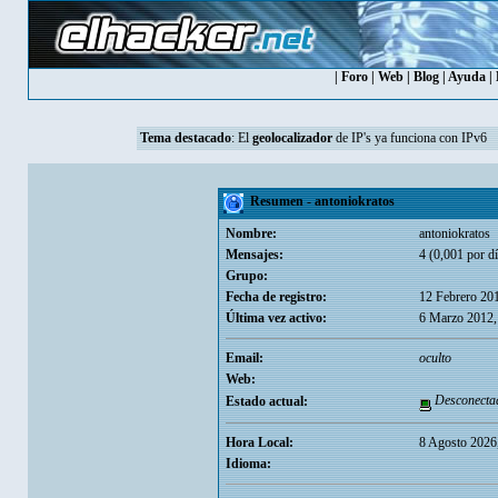
|
Foro
|
Web
|
Blog
|
Ayuda
|
Tema destacado
: El
geolocalizador
de IP's ya funciona con IPv6
Resumen - antoniokratos
Nombre:
antoniokratos
Mensajes:
4 (0,001 por dí
Grupo:
Fecha de registro:
12 Febrero 20
Última vez activo:
6 Marzo 2012,
Email:
oculto
Web:
Desconecta
Estado actual:
Hora Local:
8 Agosto 2026
Idioma: