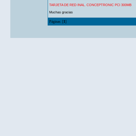
TARJETA DE RED INAL. CONCEPTRONIC PCI 300MB
Muchas gracias
Páginas: [
1
]