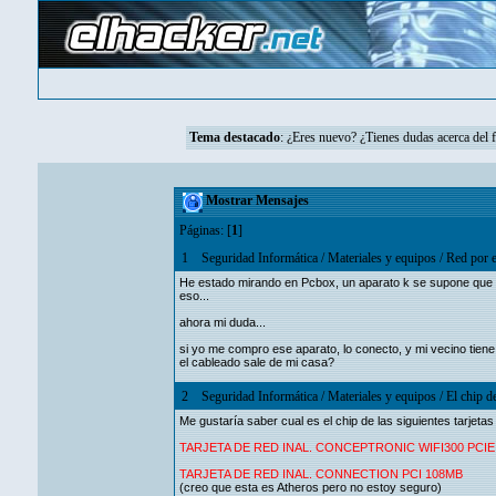
Tema destacado
:
¿Eres nuevo? ¿Tienes dudas acerca del 
Mostrar Mensajes
Páginas: [
1
]
1
Seguridad Informática
/
Materiales y equipos
/
Red por el
He estado mirando en Pcbox, un aparato k se supone que lo 
eso...
ahora mi duda...
si yo me compro ese aparato, lo conecto, y mi vecino tiene
el cableado sale de mi casa?
2
Seguridad Informática
/
Materiales y equipos
/
El chip de
Me gustaría saber cual es el chip de las siguientes tarjetas
TARJETA DE RED INAL. CONCEPTRONIC WIFI300 PCIE
TARJETA DE RED INAL. CONNECTION PCI 108MB
(creo que esta es Atheros pero no estoy seguro)