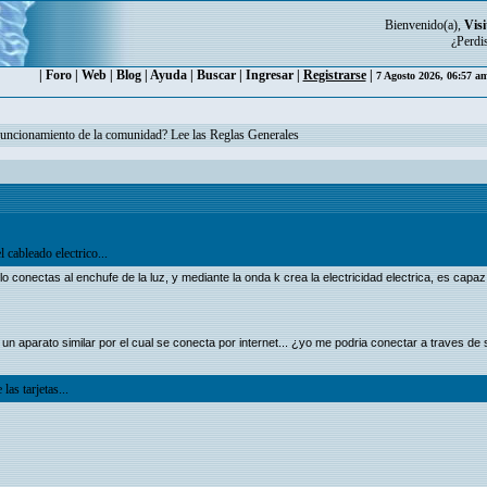
Bienvenido(a),
Visi
¿Perdi
|
Foro
|
Web
|
Blog
|
Ayuda
|
Buscar
|
Ingresar
|
Registrarse
|
7 Agosto 2026, 06:57 a
funcionamiento de la comunidad? Lee las Reglas Generales
 cableado electrico...
conectas al enchufe de la luz, y mediante la onda k crea la electricidad electrica, es capa
 un aparato similar por el cual se conecta por internet... ¿yo me podria conectar a traves d
 las tarjetas...