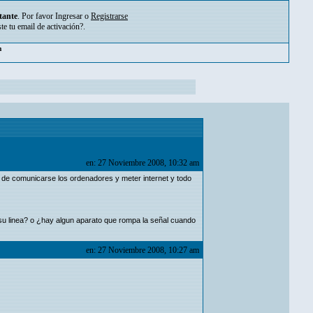
tante
. Por favor
Ingresar
o
Registrarse
ste tu
email de activación?
.
m
en: 27 Noviembre 2008, 10:32 am
z de comunicarse los ordenadores y meter internet y todo
e su linea? o ¿hay algun aparato que rompa la señal cuando
en: 27 Noviembre 2008, 10:27 am