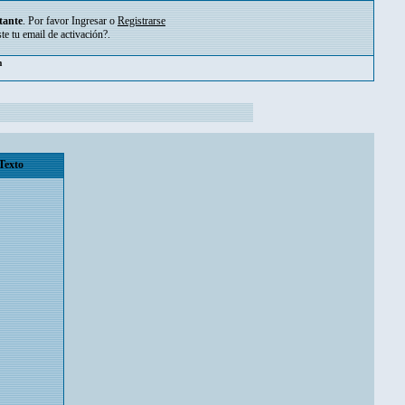
tante
. Por favor
Ingresar
o
Registrarse
ste tu
email de activación?
.
pm
Texto