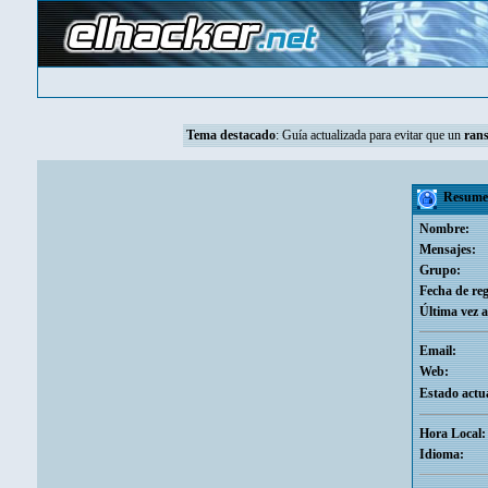
Tema destacado
:
Guía actualizada para evitar que un
ran
Resumen
Nombre:
Mensajes:
Grupo:
Fecha de reg
Última vez a
Email:
Web:
Estado actua
Hora Local:
Idioma: