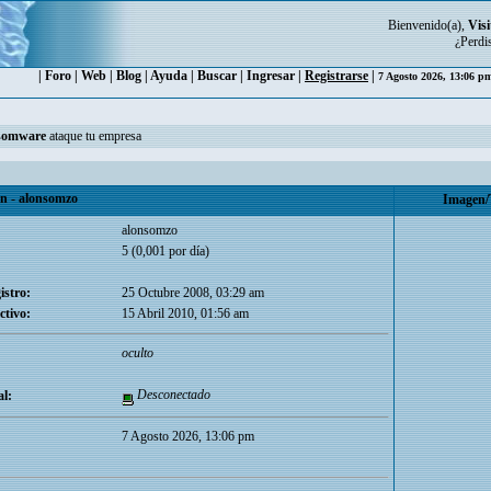
Bienvenido(a),
Visi
¿Perdi
|
Foro
|
Web
|
Blog
|
Ayuda
|
Buscar
|
Ingresar
|
Registrarse
|
7 Agosto 2026, 13:06 
somware
ataque tu empresa
 - alonsomzo
Imagen/
alonsomzo
5 (0,001 por día)
istro:
25 Octubre 2008, 03:29 am
ctivo:
15 Abril 2010, 01:56 am
oculto
Desconectado
l:
7 Agosto 2026, 13:06 pm