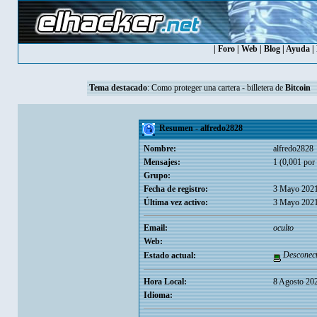
|
Foro
|
Web
|
Blog
|
Ayuda
|
Tema destacado
:
Como proteger una cartera - billetera de
Bitcoin
Resumen - alfredo2828
Nombre:
alfredo2828
Mensajes:
1 (0,001 por 
Grupo:
Fecha de registro:
3 Mayo 2021
Última vez activo:
3 Mayo 2021
Email:
oculto
Web:
Desconec
Estado actual:
Hora Local:
8 Agosto 20
Idioma: