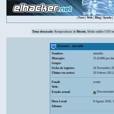
|
Foro
|
Web
|
Blog
|
Ayuda
|
Tema destacado
:
Rompecabezas de
Bitcoin
, Medio millón USD en
Resumen - airtraffic
Nombre:
airtraffic
Mensajes:
35 (0,006 por día
Grupo:
Fecha de registro:
26 Noviembre 20
Última vez activo:
20 Febrero 2013
Email:
oculto
Web:
Desconectado
Estado actual:
Hora Local:
8 Agosto 2026, 
Idioma: