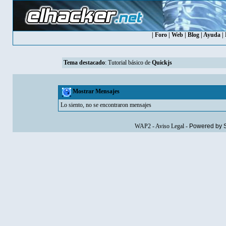
|
Foro
|
Web
|
Blog
|
Ayuda
|
Tema destacado
:
Tutorial básico de
Quickjs
Mostrar Mensajes
Lo siento, no se encontraron mensajes
WAP2
-
Aviso Legal
-
Powered by 