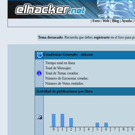
|
Foro
|
Web
|
Blog
|
Ayuda
|
Tema destacado
:
Recuerda que debes
registrarte
en el foro para p
Estadísticas Generales - abkanis
Tiempo total en línea:
Total de Mensajes:
Total de Temas creados:
Número de Encuestas creadas:
Número de Votos emitidos:
Actividad de publicaciones por Hora
0
1
2
3
4
5
6
7
8
9