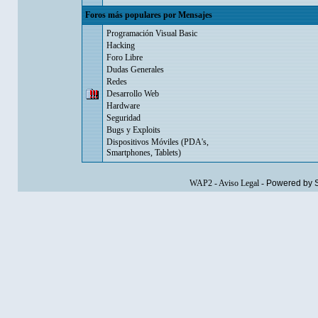
Foros más populares por Mensajes
Programación Visual Basic
Hacking
Foro Libre
Dudas Generales
Redes
Desarrollo Web
Hardware
Seguridad
Bugs y Exploits
Dispositivos Móviles (PDA's,
Smartphones, Tablets)
WAP2
-
Aviso Legal
-
Powered by 