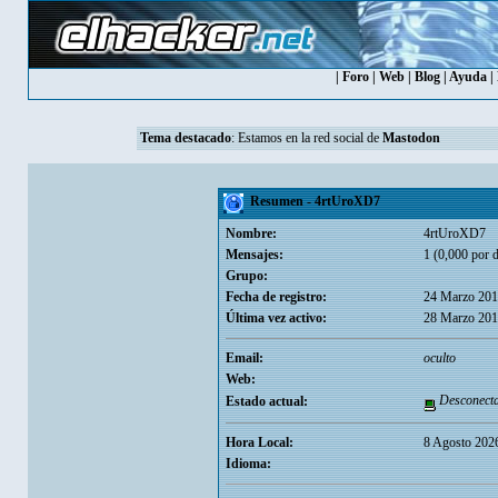
|
Foro
|
Web
|
Blog
|
Ayuda
|
Tema destacado
: Estamos en la red social de
Mastodon
Resumen - 4rtUroXD7
Nombre:
4rtUroXD7
Mensajes:
1 (0,000 por d
Grupo:
Fecha de registro:
24 Marzo 201
Última vez activo:
28 Marzo 201
Email:
oculto
Web:
Desconect
Estado actual:
Hora Local:
8 Agosto 202
Idioma: