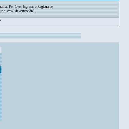
tante
. Por favor
Ingresar
o
Registrarse
ste tu
email de activación?
.
pm
.