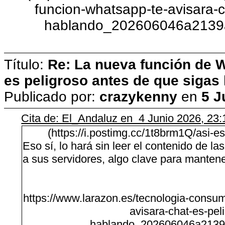
funcion-whatsapp-te-avisara-c
hablando_202606046a2139
Título:
Re: La nueva función de W
es peligroso antes de que sigas
Publicado por:
crazykenny
en
5 J
Cita de: El_Andaluz en 4 Junio 2026, 23
(https://i.postimg.cc/1t8brm1Q/asi-e
Eso sí, lo hará sin leer el contenido de l
a sus servidores, algo clave para mantene
https://www.larazon.es/tecnologia-consu
avisara-chat-es-pel
hablando_202606046a2139