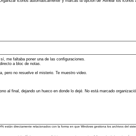
rganizar iconos automáticamente' y marcas la opción de 'Alinear los iconos a 
.
 sí, me faltaba poner una de las configuraciones.
directo a bloc de notas.
ca, pero no resuelve el misterio. Te muestro video.
ono al final, dejando un hueco en donde lo dejé. No está marcado organizaci
án directamente relacionados con la forma en que Windows gestiona los archivos del sistema 