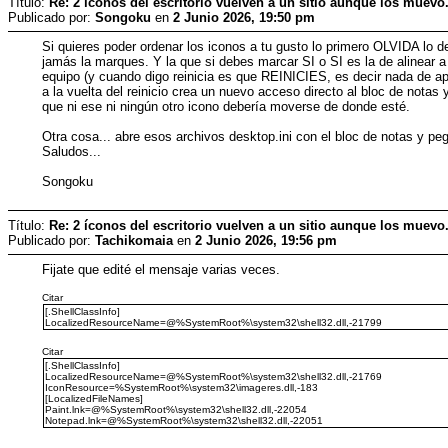
Título:
Re: 2 íconos del escritorio vuelven a un sitio aunque los muevo
Publicado por:
Songoku
en
2 Junio 2026, 19:50 pm
Si quieres poder ordenar los iconos a tu gusto lo primero OLVIDA 
jamás la marques. Y la que si debes marcar SI o SI es la de alinear a l
equipo (y cuando digo reinicia es que REINICIES, es decir nada de a
a la vuelta del reinicio crea un nuevo acceso directo al bloc de notas 
que ni ese ni ningún otro icono debería moverse de donde esté.
Otra cosa... abre esos archivos desktop.ini con el bloc de notas y pe
Saludos...
Songoku
Título:
Re: 2 íconos del escritorio vuelven a un sitio aunque los muevo
Publicado por:
Tachikomaia
en
2 Junio 2026, 19:56 pm
Fijate que edité el mensaje varias veces.
Citar
[.ShellClassInfo]
LocalizedResourceName=@%SystemRoot%\system32\shell32.dll,-21799
Citar
[.ShellClassInfo]
LocalizedResourceName=@%SystemRoot%\system32\shell32.dll,-21769
IconResource=%SystemRoot%\system32\imageres.dll,-183
[LocalizedFileNames]
Paint.lnk=@%SystemRoot%\system32\shell32.dll,-22054
Notepad.lnk=@%SystemRoot%\system32\shell32.dll,-22051