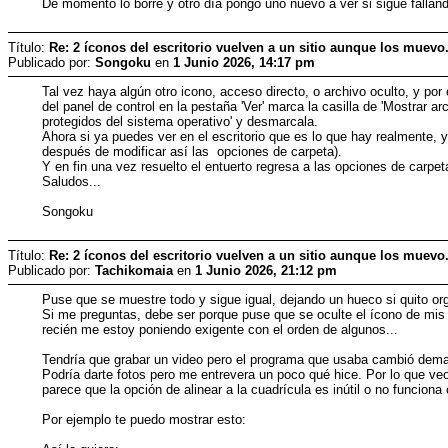
De momento lo borré y otro día pongo uno nuevo a ver si sigue fallan
Título:
Re: 2 íconos del escritorio vuelven a un sitio aunque los muevo
Publicado por:
Songoku
en
1 Junio 2026, 14:17 pm
Tal vez haya algún otro icono, acceso directo, o archivo oculto, y po
del panel de control en la pestaña 'Ver' marca la casilla de 'Mostrar 
protegidos del sistema operativo' y desmarcala.
Ahora si ya puedes ver en el escritorio que es lo que hay realmente, y
después de modificar así las opciones de carpeta).
Y en fin una vez resuelto el entuerto regresa a las opciones de carpe
Saludos...
Songoku
Título:
Re: 2 íconos del escritorio vuelven a un sitio aunque los muevo
Publicado por:
Tachikomaia
en
1 Junio 2026, 21:12 pm
Puse que se muestre todo y sigue igual, dejando un hueco si quito org
Si me preguntas, debe ser porque puse que se oculte el ícono de mis
recién me estoy poniendo exigente con el orden de algunos...
Tendría que grabar un video pero el programa que usaba cambió demas
Podría darte fotos pero me entrevera un poco qué hice. Por lo que v
parece que la opción de alinear a la cuadrícula es inútil o no funcion
Por ejemplo te puedo mostrar esto: