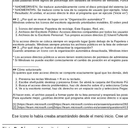
Esas palabras entre signos de porcentaje son variables de entorno de Windows. Funcio
* %HOMEDRIVE%: Se traduce automáticamente como el disco principal del sistema (us
* %HOMEPATH%: Se traduce como la ruta de tu carpeta de usuario (por ejemplo, \Use
* Resultado: Al unirlas, el acceso directo le dice al programa que se ejecute (“inicie en
## 2. ¿Por qué se mueve de lugar con la "Organización automática"?
Windows ordena los íconos del escritorio siguiendo prioridades invisibles. El orden pre
1. Íconos del sistema: Papelera de reciclaje, Este Equipo, Red, etc.
2. Archivos del Escritorio Público: Accesos directos compartidos por todos los usuario
3. Archivos de tu Escritorio Personal: Tus propios accesos directos (C:\Users\TuNombr
Si tu acceso directo se coloca siempre en segundo lugar (justo debajo de la Papelera de
escritorio privado. Windows siempre prioriza los archivos públicos en la lista de ordena
## 3. ¿Por qué deja un hueco al desactivar la organización?
Cuando arrastras un ícono con la organización automática desactivada, Windows intent
* Los accesos directos públicos a veces tienen restricciones de permisos de administra
* Si Windows no puede escribir correctamente el cambio de posición en el registro para es
------------------------------
## Cómo solucionarlo
Si quieres que este acceso directo se comporte exactamente igual que los demás, deb
1. Presiona las teclas Windows + R en tu teclado.
2. Escribe shell:public desktop y presiona Enter. Se abrirá la carpeta del Escritorio Pú
3. Busca el acceso directo problemático, haz clic derecho sobre él y selecciona Cortar
4. Ve a tu escritorio normal, haz clic derecho en un espacio vacío y selecciona Pegar.
Al hacer esto, el archivo pasará a formar parte de tu lista personal y respetará las posi
Para ayudarte mejor, ¿podrías decirme qué programa abre ese acceso directo o si a
[1] [https://learn.microsoft.com](https://learn.microsoft.com/es-es/answers/questions/28
[2] [https://learn.microsoft.com](https://learn.microsoft.com/es-es/answers/questions/4
Ese ícono lo había creaba arrastrándolo desde el menú inicio. Cree un