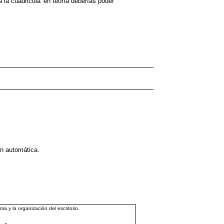
la cuadricula' en teoría deberías poder
ón automática.
y la organización del escritorio.