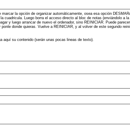
.
lo de marcar la opción de organizar automáticamente, osea esa opción DESM
a cuadricula. Luego borra el acceso directo al bloc de notas (enviándolo a la 
pagar y luego arrancar de nuevo el ordenador, sino REINICIAR. Puede parece
y ponle donde quieras. Vuelve a REINICIAR, y al volver de este segundo reinici
ga aquí su contenido (serán unas pocas lineas de texto).
.