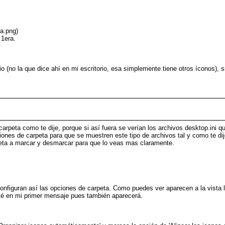
a.png)
 1era.
io (no la que dice ahí en mi escritorio, esa simplemente tiene otros íconos), s
.
rpeta como te dije, porque si así fuera se verían los archivos desktop.ini q
ones de carpeta para que se muestren este tipo de archivos tal y como te dij
rpeta a marcar y desmarcar para que lo veas mas claramente.
configuran así las opciones de carpeta. Como puedes ver aparecen a la vista 
nté en mi primer mensaje pues también aparecerá.