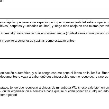
do.
.
r eso deja lo que parece un espacio vacío pero que en realidad está ocupado 
archivos, carpetas y unidades ocultos', y luego mas abajo en esa misma pestañ
 si ves algo raro pues actuar en consecuencia (lo ideal sería si nos pones una
ta y vuelve a poner esas casillas como estaban antes.
.
anización automática, y si le pongo eso me pone el ícono en la 1er fila. Bue
 documentos o vaya a saber qué cosa indeseable que no recuerdo, lo raro es 
iado, tengo que recuperar archivos de mi antigua PC, si eso sale bien en un
eo, quitar organización automática hace que se puedan poner en cualquier la
a como pensé.