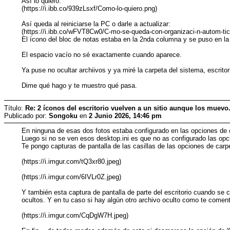
Así lo quiero:
(https://i.ibb.co/939zLsxf/Como-lo-quiero.png)
Así queda al reiniciarse la PC o darle a actualizar:
(https://i.ibb.co/wFVT8Cw0/C-mo-se-queda-con-organizaci-n-autom-tic
El ícono del bloc de notas estaba en la 2nda columna y se puso en la
El espacio vacío no sé exactamente cuando aparece.
Ya puse no ocultar archiivos y ya miré la carpeta del sistema, escritor
Dime qué hago y te muestro qué pasa.
Título:
Re: 2 íconos del escritorio vuelven a un sitio aunque los muevo
Publicado por:
Songoku
en
2 Junio 2026, 14:46 pm
En ninguna de esas dos fotos estaba configurado en las opciones de ca
Luego si no se ven esos desktop.ini es que no as configurado las opci
Te pongo capturas de pantalla de las casillas de las opciones de ca
(https://i.imgur.com/tQ3xr80.jpeg)
(https://i.imgur.com/6IVLr0Z.jpeg)
Y también esta captura de pantalla de parte del escritorio cuando se 
ocultos. Y en tu caso si hay algún otro archivo oculto como te come
(https://i.imgur.com/CqDgW7H.jpeg)