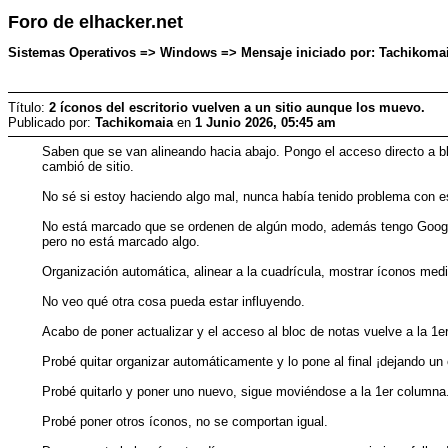
Foro de elhacker.net
Sistemas Operativos => Windows => Mensaje iniciado por: Tachikomai
Título:
2 íconos del escritorio vuelven a un sitio aunque los muevo.
Publicado por:
Tachikomaia
en
1 Junio 2026, 05:45 am
Saben que se van alineando hacia abajo. Pongo el acceso directo a b
cambió de sitio.
No sé si estoy haciendo algo mal, nunca había tenido problema con e
No está marcado que se ordenen de algún modo, además tengo Google C
pero no está marcado algo.
Organización automática, alinear a la cuadrícula, mostrar íconos med
No veo qué otra cosa pueda estar influyendo.
Acabo de poner actualizar y el acceso al bloc de notas vuelve a la 1
Probé quitar organizar automáticamente y lo pone al final ¡dejando u
Probé quitarlo y poner uno nuevo, sigue moviéndose a la 1er columna
Probé poner otros íconos, no se comportan igual.