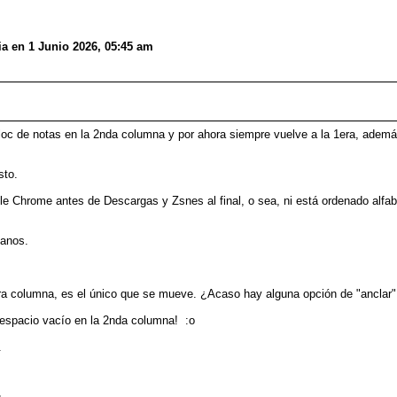
a en 1 Junio 2026, 05:45 am
loc de notas en la 2nda columna y por ahora siempre vuelve a la 1era, ademá
sto.
hrome antes de Descargas y Zsnes al final, o sea, ni está ordenado alfabé
ianos.
era columna, es el único que se mueve. ¿Acaso hay alguna opción de "anclar" 
n espacio vacío en la 2nda columna! :o
.