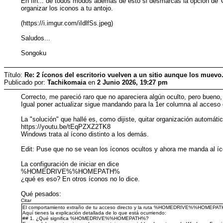
En fin... de todos modos además de esto si desmarcas la opción de 'O
organizar los iconos a tu antojo.
(https://i.imgur.com/iIdlfSs.jpeg)
Saludos...
Songoku
Título:
Re: 2 íconos del escritorio vuelven a un sitio aunque los muevo
Publicado por:
Tachikomaia
en
2 Junio 2026, 19:27 pm
Correcto, me pareció raro que no apareciera algún oculto, pero bueno,
Igual poner actualizar sigue mandando para la 1er columna al acceso 
La "solución" que hallé es, como dijiste, quitar organización automáti
https://youtu.be/tEqPZXZ2TK8
Windows trata al ícono distinto a los demás.
Edit: Puse que no se vean los íconos ocultos y ahora me manda al íc
La configuración de iniciar en dice
%HOMEDRIVE%%HOMEPATH%
¿qué es eso? En otros íconos no lo dice.
Qué pesados:
Citar
El comportamiento extraño de tu acceso directo y la ruta %HOMEDRIVE%%HOMEPATH% est
Aquí tienes la explicación detallada de lo que está ocurriendo:
## 1. ¿Qué significa %HOMEDRIVE%%HOMEPATH%?