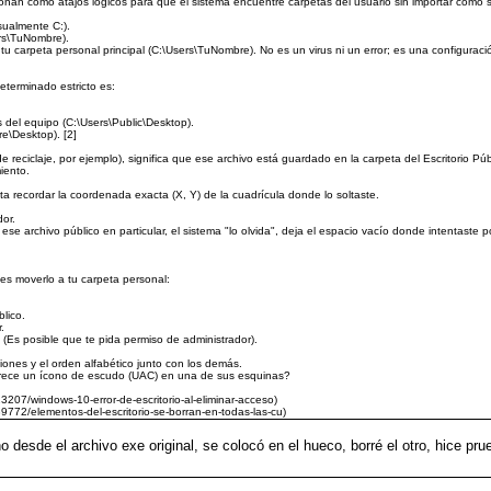
nan como atajos lógicos para que el sistema encuentre carpetas del usuario sin importar cómo 
ualmente C:).
rs\TuNombre).
”) tu carpeta personal principal (C:\Users\TuNombre). No es un virus ni un error; es una configurac
determinado estricto es:
s del equipo (C:\Users\Public\Desktop).
e\Desktop). [2]
 reciclaje, por ejemplo), significa que ese archivo está guardado en la carpeta del Escritorio Púb
miento.
a recordar la coordenada exacta (X, Y) de la cuadrícula donde lo soltaste.
dor.
e archivo público en particular, el sistema "lo olvida", deja el espacio vacío donde intentaste pon
es moverlo a tu carpeta personal:
blico.
.
 (Es posible que te pida permiso de administrador).
ciones y el orden alfabético junto con los demás.
parece un ícono de escudo (UAC) en una de sus esquinas?
23207/windows-10-error-de-escritorio-al-eliminar-acceso)
139772/elementos-del-escritorio-se-borran-en-todas-las-cu)
o desde el archivo exe original, se colocó en el hueco, borré el otro, hice pr