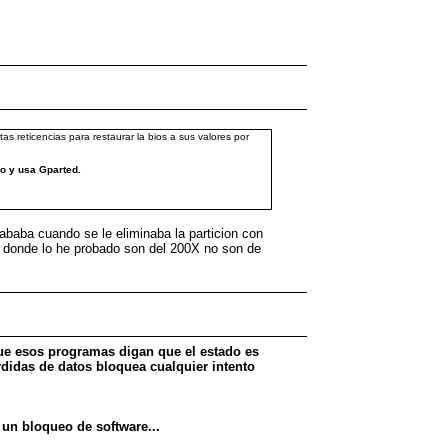
s reticencias para restaurar la bios a sus valores por
to y usa Gparted.
ababa cuando se le eliminaba la particion con
 donde lo he probado son del 200X no son de
que esos programas digan que el estado es
rdidas de datos bloquea cualquier intento
 un bloqueo de software...