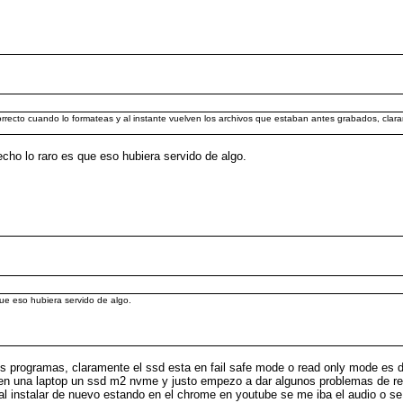
orrecto cuando lo formateas y al instante vuelven los archivos que estaban antes grabados, cla
cho lo raro es que eso hubiera servido de algo.
ue eso hubiera servido de algo.
os programas, claramente el ssd esta en fail safe mode o read only mode es 
a en una laptop un ssd m2 nvme y justo empezo a dar algunos problemas de re
 al instalar de nuevo estando en el chrome en youtube se me iba el audio o s