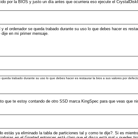
ido por la BIOS y justo un día antes que ocurriera eso ejecute el CrystalDis
 el ordenador se queda trabado durante su uso lo que debes hacer es restau
 dije en mi primer mensaje.
 queda trabado durante su uso lo que debes hacer es restaurar la bios a sus valores por defect
o cuento que te estoy contando de otro SSD marca KingSpec para que veas que
stás ya eliminado la tabla de particiones tal y como te dije?. Si es mientra
trabajas en el Gparted entonces está claro que el disco está mal y puedes tir