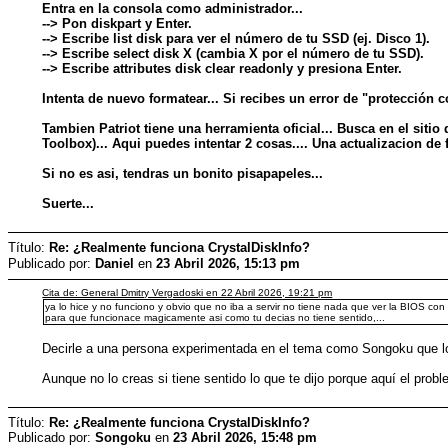
Entra en la consola como administrador...
--> Pon diskpart y Enter.
--> Escribe list disk para ver el número de tu SSD (ej. Disco 1).
--> Escribe select disk X (cambia X por el número de tu SSD).
--> Escribe attributes disk clear readonly y presiona Enter.
Intenta de nuevo formatear... Si recibes un error de "protección co
Tambien Patriot tiene una herramienta oficial... Busca en el sit
Toolbox)... Aqui puedes intentar 2 cosas.... Una actualizacion de 
Si no es asi, tendras un bonito pisapapeles...
Suerte...
Título:
Re: ¿Realmente funciona CrystalDiskInfo?
Publicado por:
Danielㅤ
en
23 Abril 2026, 15:13 pm
Cita de: General Dmitry Vergadoski en 22 Abril 2026, 19:21 pm
ya lo hice y no funciono y obvio que no iba a servir no tiene nada que ver la BIOS c
para que funcionace magicamente asi como tu decias no tiene sentido,...
Decirle a una persona experimentada en el tema como Songoku que lo q
Aunque no lo creas si tiene sentido lo que te dijo porque aquí el pro
Título:
Re: ¿Realmente funciona CrystalDiskInfo?
Publicado por:
Songoku
en
23 Abril 2026, 15:48 pm