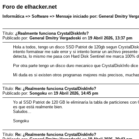
Foro de elhacker.net
Informática => Software => Mensaje iniciado por: General Dmitry Verga
Título:
¿Realmente funciona CrystalDiskInfo?
Publicado por:
General Dmitry Vergadoski
en
19 Abril 2026, 13:37 pm
Hola a todos, tengo un disco SSD Patriot de 120gb segun CrystalDisk
intento formatear me sale error y si intento borrar un archivo present
detecta, lo mismo me pasa con Hard Disk Sentinel me marca 100% d
Por otra parte tengo un disco duro mecanico que CrystalDiskInfo dic
Mi duda es si existen otros programas mejores más precisos, mucha
Título:
Re: ¿Realmente funciona CrystalDiskInfo?
Publicado por:
Songoku
en
19 Abril 2026, 14:45 pm
Yo al SSD Patriot de 120 GB le eliminaría la tabla de particiones con
es que está realmente bien.
Saludos...
Songoku
Título:
Re: ¿Realmente funciona CrystalDiskInfo?