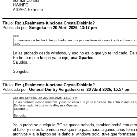
GSmartControl
HWiNFO
AIDA64 Extreme
Título:
Re: ¿Realmente funciona CrystalDiskInfo?
Publicado por:
Songoku
en
20 Abril 2026, 13:17 pm
Citar
no funciona de hecho lo he probado con otra pc que tiene windows 7 y dice formato c
ram.
Lo as probado desde windows, y eso no es lo que yo te indicado. De e
En fin te repito lo que ya te dije,
usa Gparted
.
Saludos...
Songoku
Título:
Re: ¿Realmente funciona CrystalDiskInfo?
Publicado por:
General Dmitry Vergadoski
en
20 Abril 2026, 15:57 pm
Cita de: Songoku en 20 Abril 2026, 13:17 pm
Lo as probado desde windows, y eso no es lo que yo te indicado. De echo lo raro es q
En fin te repito lo que ya te dije,
usa Gparted
.
Saludos...
Songoku
Ya lo probé se cuelga la PC se queda trabada, tambien probé con otr
el fallo, y no es la primera vez que me pasa hace algunos años teni
archivos y a la laptop se le daño el windows solo, tuve que formatear