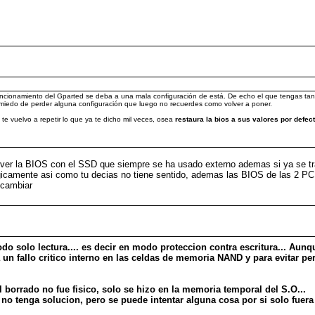
uncionamiento del Gparted se deba a una mala configuración de está. De echo el que tengas tanta
 miedo de perder alguna configuración que luego no recuerdes como volver a poner.
te vuelvo a repetir lo que ya te dicho mil veces, osea
restaura la bios a sus valores por defec
ue ver la BIOS con el SSD que siempre se ha usado externo ademas si ya se tr
icamente asi como tu decias no tiene sentido, ademas las BIOS de las 2 PC
 cambiar
do solo lectura.... es decir en modo proteccion contra escritura... Aun
 un fallo critico interno en las celdas de memoria NAND y para evitar pe
el borrado no fue fisico, solo se hizo en la memoria temporal del S.O...
 no tenga solucion, pero se puede intentar alguna cosa por si solo fuera