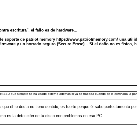
ntra escritura", el fallo es de hardware...
io de soporte de patriot memory https://www.patriotmemory.com/ una utili
firmware y un borrado seguro (Secure Erase)... Si el daño no es fisico, h
on el SSD que siempre se ha usado externo ademas si ya se trababa cuando se le eliminaba la p
ue él te decía no tiene sentido, es fuerte porque él sabe perfectamente porq
blema es la detección de tu disco con problemas en esa PC.