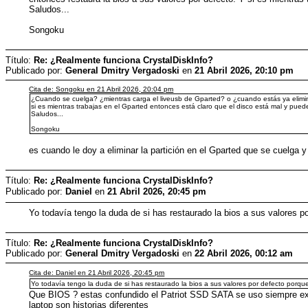
Saludos...
Songoku
Título:
Re: ¿Realmente funciona CrystalDiskInfo?
Publicado por:
General Dmitry Vergadoski
en
21 Abril 2026, 20:10 pm
Cita de: Songoku en 21 Abril 2026, 20:04 pm
¿Cuando se cuelga? ¿mientras carga el liveusb de Gparted? o ¿cuando estás ya eliminado
si es mientras trabajas en el Gparted entonces está claro que el disco está mal y puedes
Saludos...
Songoku
es cuando le doy a eliminar la partición en el Gparted que se cuelga
Título:
Re: ¿Realmente funciona CrystalDiskInfo?
Publicado por:
Danielㅤ
en
21 Abril 2026, 20:45 pm
Yo todavía tengo la duda de si has restaurado la bios a sus valores 
Título:
Re: ¿Realmente funciona CrystalDiskInfo?
Publicado por:
General Dmitry Vergadoski
en
22 Abril 2026, 00:12 am
Cita de: Danielㅤ en 21 Abril 2026, 20:45 pm
Yo todavía tengo la duda de si has restaurado la bios a sus valores por defecto porq
Que BIOS ? estas confundido el Patriot SSD SATA se uso siempre ex
laptop son historias diferentes