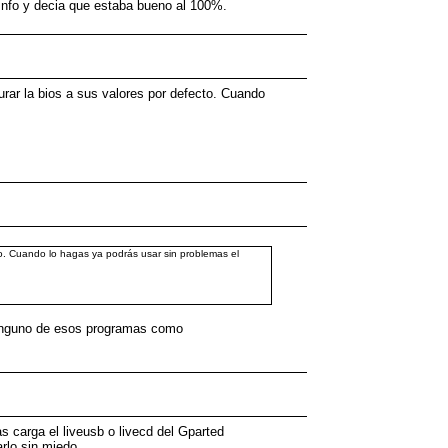
kInfo y decia que estaba bueno al 100%.
rar la bios a sus valores por defecto. Cuando
o. Cuando lo hagas ya podrás usar sin problemas el
 ninguno de esos programas como
s carga el liveusb o livecd del Gparted
arlo sin miedo.