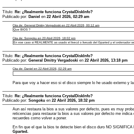
Título:
Re: ¿Realmente funciona CrystalDiskInfo?
Publicado por:
Danielㅤ
en
22 Abril 2026, 02:29 am
Cita de: General Dmitry Vergadoski en 22 Abril 2026, 00:12 am
Que BIOS ?
Cita de: Songoku en 20 Abril 2026, 18:02 pm
En ese caso si REALMENTE as usado el livecd o liveusb del Gparted y el ordenador se 
Título:
Re: ¿Realmente funciona CrystalDiskInfo?
Publicado por:
General Dmitry Vergadoski
en
22 Abril 2026, 13:18 pm
Cita de: Danielㅤ en 22 Abril 2026, 02:29 am
Para que voy a hacer eso si el disco siempre lo he usado externo y l
Título:
Re: ¿Realmente funciona CrystalDiskInfo?
Publicado por:
Songoku
en
22 Abril 2026, 18:32 pm
Aun así restaura la bios a sus valores por defecto, pues es muy prob
reticencias para restaurar la bios a sus valores por defecto me indic
recuerdes como volver a poner.
En fin que el que la bios te detecte bien el disco duro NO SIGNIFICA 
Gparted.