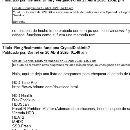
Publicado por:
General Dmitry Vergadoski
en
19 Abril 2026, 20:42 pm
Cita de: Songoku en 19 Abril 2026, 14:45 pm
Yo al SSD Patriot de 120 GB le eliminaría la tabla de particiones con Gparted, y luego
Saludos...
Songoku
no funciona de hecho lo he probado con otra pc que tiene windows 7 y
dañado, funciona como si fuera una memoria ram.
Título:
Re: ¿Realmente funciona CrystalDiskInfo?
Publicado por:
Danielㅤ
en
20 Abril 2026, 01:48 am
Cita de: General Dmitry Vergadoski en 19 Abril 2026, 13:37 pm
Mi duda es si existen otros programas mejores más precisos, muchas gracias de ante
Hola, aquí te dejo una lista de programas para chequear el estado de 
HDD Tune Pro
https://www.hdtune.com/download.html
HDD Health
DiskCheckup
HDDScan
EaseUS Partition Master (Además de particiones, tiene chequeo de sa
Victoria HDD
HDAT2
MHDD
SSD Fresh