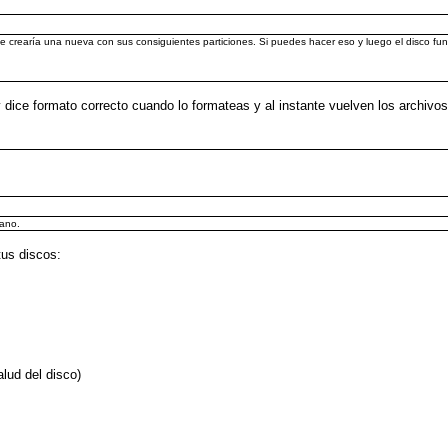
 le crearía una nueva con sus consiguientes particiones. Si puedes hacer eso y luego el disco fu
 dice formato correcto cuando lo formateas y al instante vuelven los archiv
mano.
tus discos:
lud del disco)