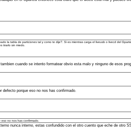
 la tabla de particiones tal y como te dije?. Si es mientras carga el liveusb o livecd del Gpart
 tirarlo sin miedo.
 y tambien cuando se intento formatear obvio esta malo y ninguno de esos pro
por defecto porque eso no nos has confirmado.
ue eso no nos has confirmado.
terno nunca interno, estas confundido con el otro cuento que eche de otr