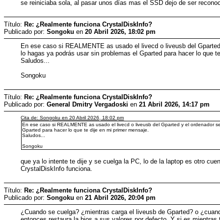
se reiniciaba sola, al pasar unos días mas el SSD dejo de ser reconoc
Título:
Re: ¿Realmente funciona CrystalDiskInfo?
Publicado por:
Songoku
en
20 Abril 2026, 18:02 pm
En ese caso si REALMENTE as usado el livecd o liveusb del Gparted y
lo hagas ya podrás usar sin problemas el Gparted para hacer lo que te
Saludos...
Songoku
Título:
Re: ¿Realmente funciona CrystalDiskInfo?
Publicado por:
General Dmitry Vergadoski
en
21 Abril 2026, 14:17 pm
Cita de: Songoku en 20 Abril 2026, 18:02 pm
En ese caso si REALMENTE as usado el livecd o liveusb del Gparted y el ordenador se
Gparted para hacer lo que te dije en mi primer mensaje.
Saludos...
Songoku
que ya lo intente te dije y se cuelga la PC, lo de la laptop es otr
CrystalDiskInfo funciona.
Título:
Re: ¿Realmente funciona CrystalDiskInfo?
Publicado por:
Songoku
en
21 Abril 2026, 20:04 pm
¿Cuando se cuelga? ¿mientras carga el liveusb de Gparted? o ¿cuando e
entonces restaura la bios a sus valores por defecto. Y si es mientras 