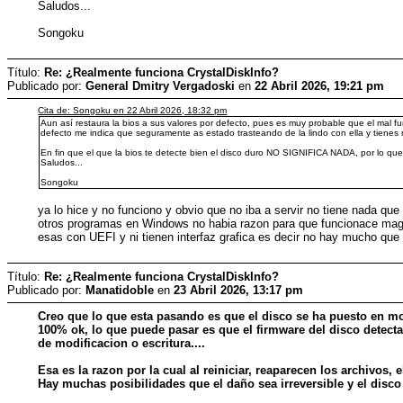
Saludos...
Songoku
Título:
Re: ¿Realmente funciona CrystalDiskInfo?
Publicado por:
General Dmitry Vergadoski
en
22 Abril 2026, 19:21 pm
Cita de: Songoku en 22 Abril 2026, 18:32 pm
Aun así restaura la bios a sus valores por defecto, pues es muy probable que el mal f
defecto me indica que seguramente as estado trasteando de la lindo con ella y tienes
En fin que el que la bios te detecte bien el disco duro NO SIGNIFICA NADA, por lo que 
Saludos...
Songoku
ya lo hice y no funciono y obvio que no iba a servir no tiene nada q
otros programas en Windows no habia razon para que funcionace mag
esas con UEFI y ni tienen interfaz grafica es decir no hay mucho que
Título:
Re: ¿Realmente funciona CrystalDiskInfo?
Publicado por:
Manatidoble
en
23 Abril 2026, 13:17 pm
Creo que lo que esta pasando es que el disco se ha puesto en mo
100% ok, lo que puede pasar es que el firmware del disco detecta
de modificacion o escritura....
Esa es la razon por la cual al reiniciar, reaparecen los archivos, 
Hay muchas posibilidades que el daño sea irreversible y el disco