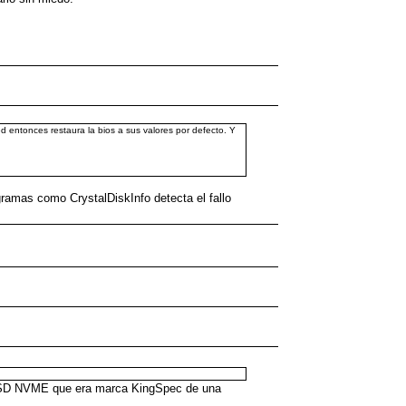
ed entonces restaura la bios a sus valores por defecto. Y
gramas como CrystalDiskInfo detecta el fallo
o SSD NVME que era marca KingSpec de una