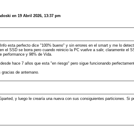
doski en 19 Abril 2026, 13:37 pm
Info esta perfecto dice "100% bueno" y sin errores en el smart y me lo dete
e en el SSD se borra pero cuando reinicio la PC vuelve a salir, claramente el
e performance y 98% de Vida.
e desde hace 7 años que esta "en riesgo" pero sigue funcionando perfectamen
s gracias de antemano.
 Gparted, y luego le crearía una nueva con sus consiguientes particiones. Si 