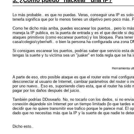
Lo más probable.. es que no puedas. Veras, conseguir una IP es solo
tenerla significa que por lo menos tienes un objetivo pero poco más.
Como he dicho más arriba, puedes escanear los puertos.. pero lo más 
maneja la IP publica, es la puerta de entrada y es el que decide si dej
ataques primitivos (como escanear puertos) y los bloquea. Para tener 
casa/colegio/cyber/wifi.. o bien la persona ha configurada una zona DM
Si consigues escanear los puertos, podrías saber que servicio esta de
tengas la suerte y tu victima sea un "juaker" en toda regla que se h
Herramienta ul
A parte de eso, otro posible ataque es que el router este mal configur
desconectar al usuario de Internet, cambiar parámetros del router o in
por uno nuevo.. Eso es, suponiendo claro esta, que el router ha sido ma
pagar por los daños después del juicio.
También podrías DDosearlo. No, no tocarlo con los dedos, si no enviar
conexión dejandole sin Internet por un tiempo limitado (lo que tardes 
decidir que no quiere transmitir ese trafico porque le parece mal. E
dado que no necesitas más que la IP y la suerte de que nadie te dete
Dicho esto..