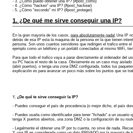
- 3. ¿Cómo puedo obtener una IP? (#post_como)
- 4. ¿Cómo "hackeo" una IP? (#post_hackear)
- 5. ¿Cómo "escondo" mi IP? (#post_proteger)
1. ¿De qué me sirve conseguir una IP?
En la gran mayoría de los casos,
para absolutamente nada!
Una IP no
detrás de esa IP esta la maquina de la persona en la que tienen inter
persona. Son unos cuantos servidores que redirigen el trafico entre el 
ejemplo como un teléfono y un portátil conectados al mismo WiFi, tie
Para que todo el trafico vaya a parar directamente al ordenador del us
su PC hacia el resto de la casa. Obviamente es un caso muy aislado y 
(abrir puertos), o tenga una zona DMZ configurada, todos tus paquetes 
explicación es para avanzar un poco más sobre los puntos que se tra
Y,
¿De qué te sirve conseguir la IP?
- Puedes conseguir el país de procedencia (o mejor dicho, el país do
- Puedes usarla como identificador para tener "fichado" a un usuario 
tenga X puertos abiertos, una zona DMZ o la configuración de su route
- Legalmente el obtener una IP por tu cuenta, no sirve de nada. Recu
Y, una IP es considerada como un dato PRIVADO por la mayoría de los