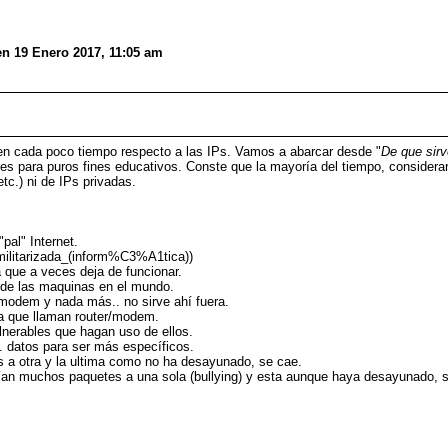
en 19 Enero 2017, 11:05 am
ren cada poco tiempo respecto a las IPs. Vamos a abarcar desde "
De que sir
es para puros fines educativos. Conste que la mayoría del tiempo, consider
tc.) ni de IPs privadas.
pal" Internet.
smilitarizada_(inform%C3%A1tica))
a que a veces deja de funcionar.
to de las maquinas en el mundo.
modem y nada más.. no sirve ahí fuera.
 la que llaman router/modem.
lnerables que hagan uso de ellos.
. datos para ser más específicos.
a otra y la ultima como no ha desayunado, se cae.
n muchos paquetes a una sola (bullying) y esta aunque haya desayunado, s