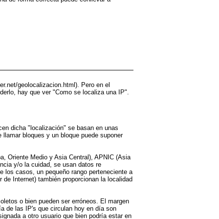
ker.net/geolocalizacion.html). Pero en el
erlo, hay que ver "Como se localiza una IP".
cen dicha "localización" se basan en unas
e llamar bloques y un bloque puede suponer
opa, Oriente Medio y Asia Central), APNIC (Asia
ncia y/o la cuidad, se usan datos re
de los casos, un pequeño rango perteneciente a
 de Internet) también proporcionan la localidad
soletos o bien pueden ser erróneos. El margen
a de las IP's que circulan hoy en día son
ignada a otro usuario que bien podría estar en