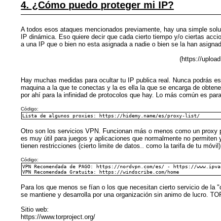
4. ¿Cómo puedo proteger mi IP?
A todos esos ataques mencionados previamente, hay una simple solució
IP dinámica. Eso quiere decir que cada cierto tiempo y/o ciertas acci
a una IP que o bien no esta asignada a nadie o bien se la han asignado
(https://uplo
Hay muchas medidas para ocultar tu IP publica real. Nunca podrás es
maquina a la que te conectas y la es ella la que se encarga de obtene
por ahí para la infinidad de protocolos que hay. Lo más común es par
Código:
Lista de algunos proxies: https://hidemy.name/es/proxy-list/
Otro son los servicios VPN. Funcionan más o menos como un proxy pero 
es muy útil para juegos y aplicaciones que normalmente no permiten y/
tienen restricciones (cierto limite de datos.. como la tarifa de tu m
Código:
VPN Recomendada de PAGO: https://nordvpn.com/es/ - https://www.ipva
VPN Recomendada Gratuita: https://windscribe.com/home
Para los que menos se fían o los que necesitan cierto servicio de la 
se mantiene y desarrolla por una organización sin animo de lucro. T
Sitio web:
https://www.torproject.org/