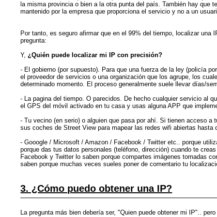
la misma provincia o bien a la otra punta del país. También hay que te
mantenido por la empresa que proporciona el servicio y no a un usuar
Por tanto, es seguro afirmar que en el 99% del tiempo, localizar una 
pregunta:
Y,
¿Quién puede localizar mi IP con precisión?
- El gobierno (por supuesto). Para que una fuerza de la ley (policía po
el proveedor de servicios o una organización que los agrupe, los cual
determinado momento. El proceso generalmente suele llevar días/sem
- La pagina del tiempo. O parecidos. De hecho cualquier servicio al qu
el GPS del móvil activado en tu casa y usas alguna APP que implemen
- Tu vecino (en serio) o alguien que pasa por ahí. Si tienen acceso a
sus coches de Street View para mapear las redes wifi abiertas hasta q
- Gooogle / Microsoft / Amazon / Facebook / Twitter etc.. porque utili
porque das tus datos personales (teléfono, dirección) cuando te crea
Facebook y Twitter lo saben porque compartes imágenes tomadas con la
saben porque muchas veces sueles poner de comentario tu localizaci
3. ¿Cómo puedo obtener una IP?
La pregunta más bien debería ser, "Quien puede obtener mi IP".. pero