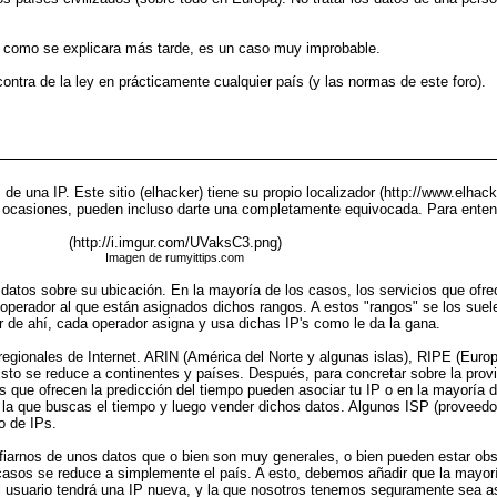
ue como se explicara más tarde, es un caso muy improbable.
ontra de la ley en prácticamente cualquier país (y las normas de este foro).
 de una IP. Este sitio (elhacker) tiene su propio localizador (http://www.elhac
 ocasiones, pueden incluso darte una completamente equivocada. Para entend
(http://i.imgur.com/UVaksC3.png)
Imagen de rumyittips.com
datos sobre su ubicación. En la mayoría de los casos, los servicios que ofre
operador al que están asignados dichos rangos. A estos "rangos" se los suel
ir de ahí, cada operador asigna y usa dichas IP's como le da la gana.
s regionales de Internet. ARIN (América del Norte y algunas islas), RIPE (Eur
Esto se reduce a continentes y países. Después, para concretar sobre la provi
s que ofrecen la predicción del tiempo pueden asociar tu IP o en la mayoría 
ra la que buscas el tiempo y luego vender dichos datos. Algunos ISP (proveedor
o de IPs.
 fiarnos de unos datos que o bien son muy generales, o bien pueden estar ob
 casos se reduce a simplemente el país. A esto, debemos añadir que la mayorí
l usuario tendrá una IP nueva, y la que nosotros tenemos seguramente sea as