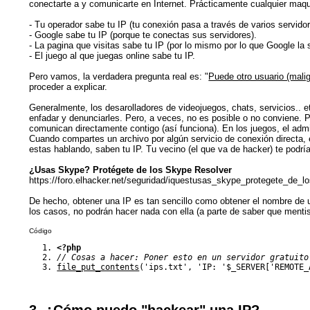
conectarte a y comunicarte en Internet. Prácticamente cualquier maqui
- Tu operador sabe tu IP (tu conexión pasa a través de varios servidor
- Google sabe tu IP (porque te conectas sus servidores).
- La pagina que visitas sabe tu IP (por lo mismo por lo que Google la 
- El juego al que juegas online sabe tu IP.
Pero vamos, la verdadera pregunta real es: "
Puede otro usuario (mali
proceder a explicar.
Generalmente, los desarolladores de videojuegos, chats, servicios.. e
enfadar y denunciarles. Pero, a veces, no es posible o no conviene. 
comunican directamente contigo (así funciona). En los juegos, el adm
Cuando compartes un archivo por algún servicio de conexión directa, 
estas hablando, saben tu IP. Tu vecino (el que va de hacker) te podrí
¿Usas Skype? Protégete de los Skype Resolver
https://foro.elhacker.net/seguridad/iquestusas_skype_protegete_de_l
De hecho, obtener una IP es tan sencillo como obtener el nombre de 
los casos, no podrán hacer nada con ella (a parte de saber que mentis
Código
<?php
// Cosas a hacer: Poner esto en un servidor gratuito
file_put_contents
(
'ips.txt'
,
'IP: '
$_SERVER
[
'REMOTE_
3. ¿Cómo puedo "hackear" una IP?