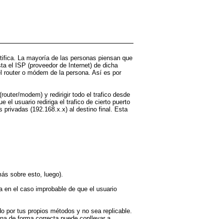
tifica. La mayoría de las personas piensan que
ta el ISP (proveedor de Internet) de dicha
 el router o módem de la persona. Así es por
router/modem) y redirigir todo el trafico desde
l usuario rediriga el trafico de cierto puerto
 privadas (192.168.x.x) al destino final. Esta
ás sobre esto, luego).
a en el caso improbable de que el usuario
o por tus propios métodos y no sea replicable.
na de forma correcta puede conllevar a