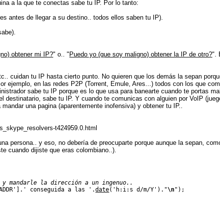
na a la que te conectas sabe tu IP. Por lo tanto:
es antes de llegar a su destino.. todos ellos saben tu IP).
sabe).
gno) obtener mi IP?
" o.. "
Puedo yo (que soy maligno) obtener la IP de otro?
".
tc.. cuidan tu IP hasta cierto punto. No quieren que los demás la sepan porqu
Por ejemplo, en las redes P2P (Torrent, Emule, Ares...) todos con los que co
inistrador sabe tu IP porque es lo que usa para banearte cuando te portas mal
el destinatario, sabe tu IP. Y cuando te comunicas con alguien por VoIP (jue
a mandar una pagina (aparentemente inofensiva) y obtener tu IP..
os_skype_resolvers-t424959.0.html
una persona.. y eso, no debería de preocuparte porque aunque la sepan, com
te cuando dijiste que eras colombiano..).
 y mandarle la dirección a un ingenuo..
ADDR'
]
.
' conseguida a las '
.
date
(
'h:i:s d/m/Y'
)
.
"
\n
"
)
;