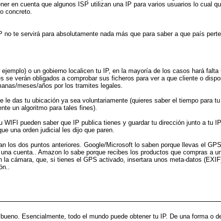
ner en cuenta que algunos ISP utilizan una IP para varios usuarios lo cual qu
io concreto.
IP no te servirá para absolutamente nada más que para saber a que país perten
r ejemplo) o un gobierno localicen tu IP, en la mayoría de los casos hará falta
es se verán obligados a comprobar sus ficheros para ver a que cliente o disp
anas/meses/años por los tramites legales.
e le das tu ubicación ya sea voluntariamente (quieres saber el tiempo para tu 
te un algoritmo para tales fines).
 tu WIFI pueden saber que IP publica tienes y guardar tu dirección junto a tu
ue una orden judicial les dijo que paren.
zan los dos puntos anteriores. Google/Microsoft lo saben porque llevas el GPS 
s una cuenta.. Amazon lo sabe porque recibes los productos que compras a un
 cámara, que, si tienes el GPS activado, insertara unos meta-datos (EXIF) e
ón..
 bueno. Esencialmente, todo el mundo puede obtener tu IP. De una forma o de 