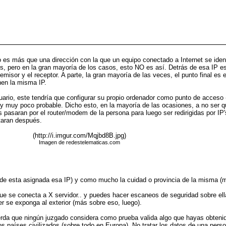
 es más que una dirección con la que un equipo conectado a Internet se iden
és, pero en la gran mayoría de los casos, esto NO es así. Detrás de esa IP es
emisor y el receptor. A parte, la gran mayoría de las veces, el punto final es
nen la misma IP.
uario, este tendría que configurar su propio ordenador como punto de acceso (
muy poco probable. Dicho esto, en la mayoría de las ocasiones, a no ser que e
pasaran por el router/modem de la persona para luego ser redirigidas por IP's
taran después.
(http://i.imgur.com/Mqjbd8B.jpg)
Imagen de redestelematicas.com
nde esta asignada esa IP) y como mucho la cuidad o provincia de la misma (m
que se conecta a X servidor.. y puedes hacer escaneos de seguridad sobre ell
r se exponga al exterior (más sobre eso, luego).
erda que ningún juzgado considera como prueba valida algo que hayas obtenid
 países civilizados (sobre todo en Europa). No tratar los datos de una perso