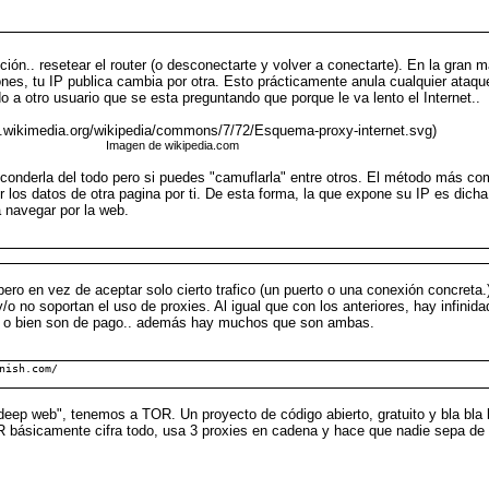
n.. resetear el router (o desconectarte y volver a conectarte). En la gran m
ones, tu IP publica cambia por otra. Esto prácticamente anula cualquier ataq
 a otro usuario que se esta preguntando que porque le va lento el Internet..
ad.wikimedia.org/wikipedia/commons/7/72/Esquema-proxy-internet.svg)
Imagen de wikipedia.com
conderla del todo pero si puedes "camuflarla" entre otros. El método más co
r los datos de otra pagina por ti. De esta forma, la que expone su IP es dicha
a navegar por la web.
en vez de aceptar solo cierto trafico (un puerto o una conexión concreta.), 
o no soportan el uso de proxies. Al igual que con los anteriores, hay infini
óvil) o bien son de pago.. además hay muchos que son ambas.
nish.com/
"deep web", tenemos a TOR. Un proyecto de código abierto, gratuito y bla bla
OR básicamente cifra todo, usa 3 proxies en cadena y hace que nadie sepa de