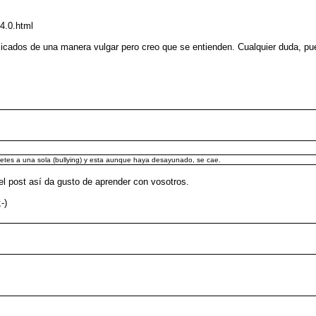
24.0.html
icados de una manera vulgar pero creo que se entienden. Cualquier duda, pu
es a una sola (bullying) y esta aunque haya desayunado, se cae.
el post así da gusto de aprender con vosotros.
-)