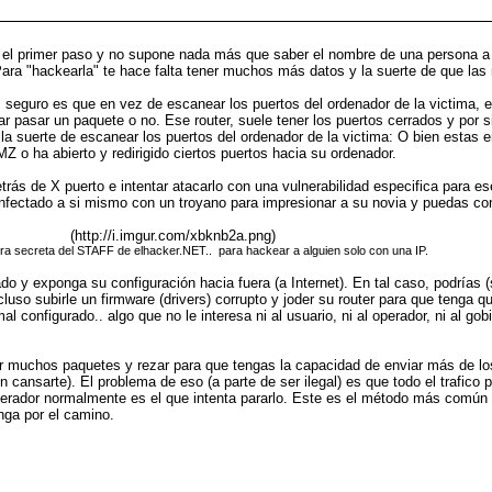
 el primer paso y no supone nada más que saber el nombre de una persona a 
 Para "hackearla" te hace falta tener muchos más datos y la suerte de que la
seguro es que en vez de escanear los puertos del ordenador de la victima, es
ar pasar un paquete o no. Ese router, suele tener los puertos cerrados y por si
la suerte de escanear los puertos del ordenador de la victima: O bien estas e
Z o ha abierto y redirigido ciertos puertos hacia su ordenador.
trás de X puerto e intentar atacarlo con una vulnerabilidad especifica para e
a infectado a si mismo con un troyano para impresionar a su novia y puedas c
(http://i.imgur.com/xbknb2a.png)
tra secreta del STAFF de elhacker.NET.. para hackear a alguien solo con una IP.
ado y exponga su configuración hacia fuera (a Internet). En tal caso, podrías
cluso subirle un firmware (drivers) corrupto y joder su router para que tenga 
l configurado.. algo que no le interesa ni al usuario, ni al operador, ni al go
 muchos paquetes y rezar para que tengas la capacidad de enviar más de los q
en cansarte). El problema de eso (a parte de ser ilegal) es que todo el trafico
l operador normalmente es el que intenta pararlo. Este es el método más comú
nga por el camino.