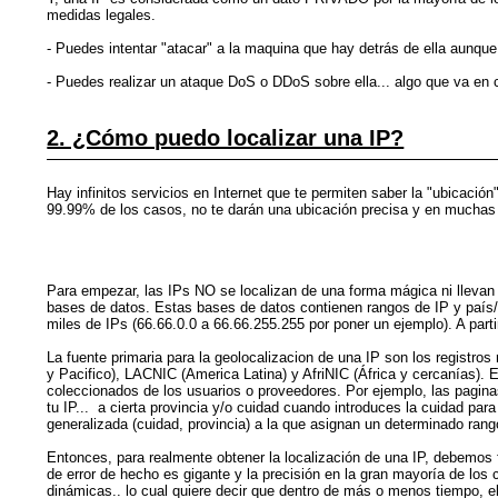
medidas legales.
- Puedes intentar "atacar" a la maquina que hay detrás de ella aunq
- Puedes realizar un ataque DoS o DDoS sobre ella... algo que va en c
2. ¿Cómo puedo localizar una IP?
Hay infinitos servicios en Internet que te permiten saber la "ubicación"
99.99% de los casos, no te darán una ubicación precisa y en muchas
Para empezar, las IPs NO se localizan de una forma mágica ni llevan 
bases de datos. Estas bases de datos contienen rangos de IP y país/
miles de IPs (66.66.0.0 a 66.66.255.255 por poner un ejemplo). A part
La fuente primaria para la geolocalizacion de una IP son los registro
y Pacifico), LACNIC (America Latina) y AfriNIC (África y cercanías). 
coleccionados de los usuarios o proveedores. Por ejemplo, las pagina
tu IP... a cierta provincia y/o cuidad cuando introduces la cuidad pa
generalizada (cuidad, provincia) a la que asignan un determinado rang
Entonces, para realmente obtener la localización de una IP, debemos
de error de hecho es gigante y la precisión en la gran mayoría de los
dinámicas.. lo cual quiere decir que dentro de más o menos tiempo, e