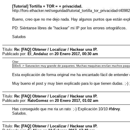
[Tutorial] Tortilla + TOR = + privacidad.
http://foro.elhacker.net/seguridad/tutorial_tortilla_tor_privacidad-t4098
Bueno, creo que no me dejo nada. Hay algunos puntos que están expl
PD: Siéntanse libres de "hackear" mi IP por los errores ortográficos.
Saludos
Título:
Re: [FAQ] Obtener / Localizar / Hackear una IP.
Publicado por:
El_Andaluz
en
20 Enero 2017, 00:30 am
Citar
DDoS -> Saturacion muy grande de paquetes. Muchas maquinas envían muchos paquet
Esta explicación de forma original me ha encantado fácil de entender 
Muy bueno el post y muy bien explicado para lo que tienen dudas. ;-) ;
Título:
Re: [FAQ] Obtener / Localizar / Hackear una IP.
Publicado por:
RaloGomez
en
20 Enero 2017, 01:02 am
Has conseguido que me ria un rato ;-) Explicación 10/10
#!drvy
.
Saludos.
Título:
Re: [FAQ] Obtener / Localizar / Hackear una IP.