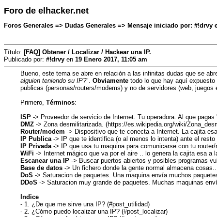
Foro de elhacker.net
Foros Generales => Dudas Generales => Mensaje iniciado por: #!drvy 
Título:
[FAQ] Obtener / Localizar / Hackear una IP.
Publicado por:
#!drvy
en
19 Enero 2017, 11:05 am
Bueno, este tema se abre en relación a las infinitas dudas que se ab
alguien teniendo su IP?
".
Obviamente
todo lo que hay aquí expuesto 
publicas (personas/routers/modems) y no de servidores (web, juegos e
Primero,
Términos
:
ISP
-> Proveedor de servicio de Internet. Tu operadora. Al que pagas "
DMZ
-> Zona desmilitarizada. (https://es.wikipedia.org/wiki/Zona_de
Router/modem
-> Dispositivo que te conecta a Internet. La cajita es
IP Publica
-> IP que te identifica (o al menos lo intenta) ante el res
IP Privada
-> IP que usa tu maquina para comunicarse con tu router/
WiFi
-> Internet mágico que va por el aire .. lo genera la cajita esa a
Escanear una IP
-> Buscar puertos abiertos y posibles programas vu
Base de datos
-> Un fichero donde la gente normal almacena cosas..
DoS
-> Saturacion de paquetes. Una maquina envía muchos paquetes 
DDoS
-> Saturacion muy grande de paquetes. Muchas maquinas envía
Indice
- 1. ¿De que me sirve una IP? (#post_utilidad)
- 2. ¿Cómo puedo localizar una IP? (#post_localizar)