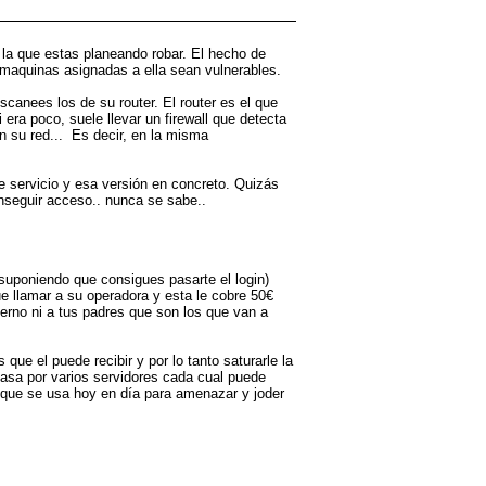
la que estas planeando robar. El hecho de
s maquinas asignadas a ella sean vulnerables.
canees los de su router. El router es el que
 era poco, suele llevar un firewall que detecta
n su red... Es decir, en la misma
se servicio y esa versión en concreto. Quizás
onseguir acceso.. nunca se sabe..
 (suponiendo que consigues pasarte el login)
que llamar a su operadora y esta le cobre 50€
bierno ni a tus padres que son los que van a
ue el puede recibir y por lo tanto saturarle la
 pasa por varios servidores cada cual puede
n que se usa hoy en día para amenazar y joder