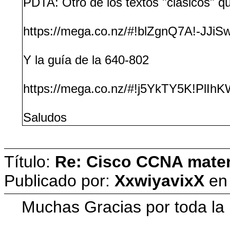
PDTA: Otro de los textos "clásicos" qu
https://mega.co.nz/#!blZgnQ7A!-
Y la guía de la 640-802
https://mega.co.nz/#!j5YkTY5K!Pl
Saludos
Título:
Re: Cisco CCNA materi
Publicado por:
XxwiyavixX
e
Muchas Gracias por toda la i