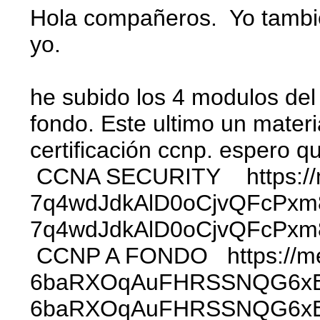
Hola compañeros. Yo tambié
yo.
he subido los 4 modulos del 
fondo. Este ultimo un mater
certificación ccnp. espero qu
CCNA SECURITY https://m
7q4wdJdkAlD0oCjvQFcPxm8
7q4wdJdkAlD0oCjvQFcPx
CCNP A FONDO https://me
6baRXOqAuFHRSSNQG6xEW0 
6baRXOqAuFHRSSNQG6x