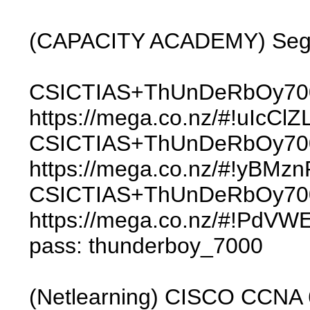
(CAPACITY ACADEMY) Segur
CSICTIAS+ThUnDeRbOy7000
https://mega.co.nz/#!uIc
CSICTIAS+ThUnDeRbOy7000
https://mega.co.nz/#!yB
CSICTIAS+ThUnDeRbOy7000
https://mega.co.nz/#!P
pass: thunderboy_7000
(Netlearning) CISCO CCNA 