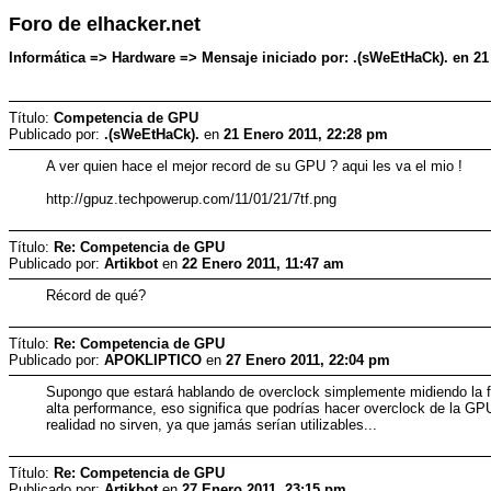
Foro de elhacker.net
Informática => Hardware => Mensaje iniciado por: .(sWeEtHaCk). en 21
Título:
Competencia de GPU
Publicado por:
.(sWeEtHaCk).
en
21 Enero 2011, 22:28 pm
A ver quien hace el mejor record de su GPU ? aqui les va el mio !
http://gpuz.techpowerup.com/11/01/21/7tf.png
Título:
Re: Competencia de GPU
Publicado por:
Artikbot
en
22 Enero 2011, 11:47 am
Récord de qué?
Título:
Re: Competencia de GPU
Publicado por:
APOKLIPTICO
en
27 Enero 2011, 22:04 pm
Supongo que estará hablando de overclock simplemente midiendo la f
alta performance, eso significa que podrías hacer overclock de la GP
realidad no sirven, ya que jamás serían utilizables...
Título:
Re: Competencia de GPU
Publicado por:
Artikbot
en
27 Enero 2011, 23:15 pm