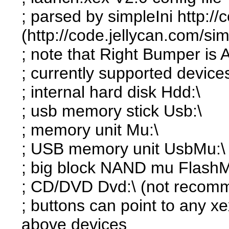
; parsed by simpleIni http://
(http://code.jellycan.com/sim
; note that Right Bumper is
; currently supported device
; internal hard disk Hdd:\
; usb memory stick Usb:\
; memory unit Mu:\
; USB memory unit UsbMu:\
; big block NAND mu FlashM
; CD/DVD Dvd:\ (not recomm
; buttons can point to any xe
above devices