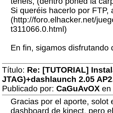
tenéis, (dentro poned la car
Si queréis hacerlo por FTP,
(http://foro.elhacker.net/ju
t311066.0.html)
En fin, sigamos disfrutando 
Título:
Re: [TUTORIAL] Instal
JTAG)+dashlaunch 2.05 AP2
Publicado por:
CaGuAvOX
e
Gracias por el aporte, solot 
dashboard de kinect, pero el