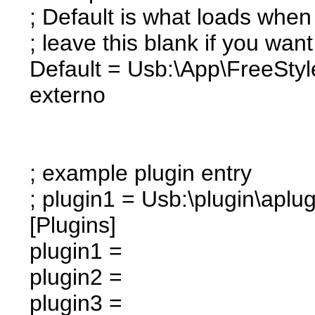
; Default is what loads when
; leave this blank if you wan
Default = Usb:\App\FreeStyl
externo
; example plugin entry
; plugin1 = Usb:\plugin\aplu
[Plugins]
plugin1 =
plugin2 =
plugin3 =