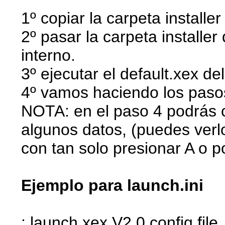
1º copiar la carpeta installe
2º pasar la carpeta installe
interno.
3º ejecutar el default.xex del 
4º vamos haciendo los pasos
NOTA: en el paso 4 podrás cr
algunos datos, (puedes verlo 
con tan solo presionar A o po
Ejemplo para launch.ini
; launch.xex V2.0 config file