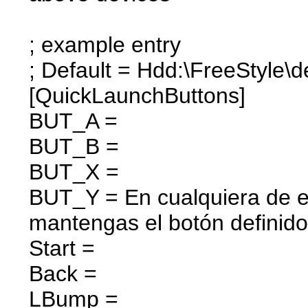
; example entry
; Default = Hdd:\FreeStyle\d
[QuickLaunchButtons]
BUT_A =
BUT_B =
BUT_X =
BUT_Y = En cualquiera de e
mantengas el botón definido
Start =
Back =
LBump =