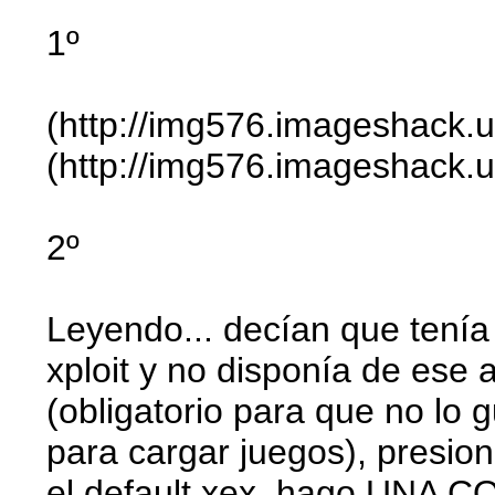
1º
(http://img576.imageshack.
(http://img576.imageshack.us
2º
Leyendo... decían que tenía
xploit y no disponía de ese a
(obligatorio para que no lo 
para cargar juegos), presio
el default.xex, hago UNA C