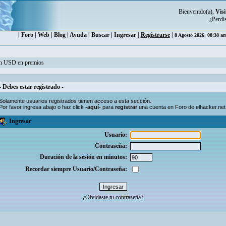
Bienvenido(a),
Visi
¿Perdi
|
Foro
|
Web
|
Blog
|
Ayuda
|
Buscar
|
Ingresar
|
Registrarse
|
8 Agosto 2026, 08:38 a
ón USD en premios
- Debes estar registrado -
Solamente usuarios
registrados
tienen acceso a esta sección.
Por favor ingresa abajo o haz click
-aquí-
para
registrar
una cuenta en Foro de elhacker.net
Ingresar
Usuario:
Contraseña:
Duración de la sesión en minutos:
Recordar siempre Usuario/Contraseña:
¿Olvidaste tu contraseña?