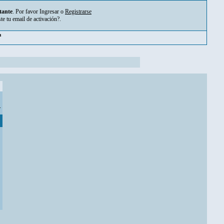
tante
. Por favor
Ingresar
o
Registrarse
ste tu
email de activación?
.
m
.