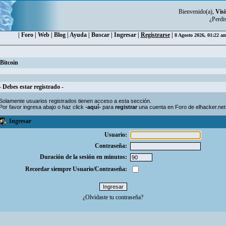
Bienvenido(a),
Visi
¿Perdi
|
Foro
|
Web
|
Blog
|
Ayuda
|
Buscar
|
Ingresar
|
Registrarse
|
8 Agosto 2026, 01:22 a
Bitcoin
- Debes estar registrado -
Solamente usuarios
registrados
tienen acceso a esta sección.
Por favor ingresa abajo o haz click
-aquí-
para
registrar
una cuenta en Foro de elhacker.net
Ingresar
Usuario:
Contraseña:
Duración de la sesión en minutos:
Recordar siempre Usuario/Contraseña:
¿Olvidaste tu contraseña?