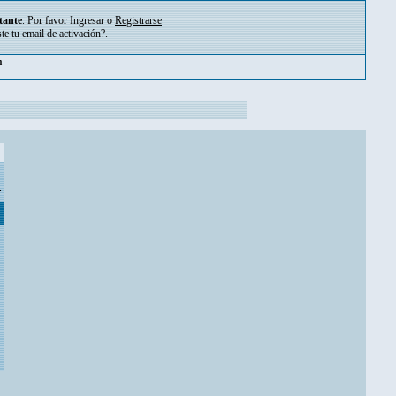
tante
. Por favor
Ingresar
o
Registrarse
ste tu
email de activación?
.
m
.