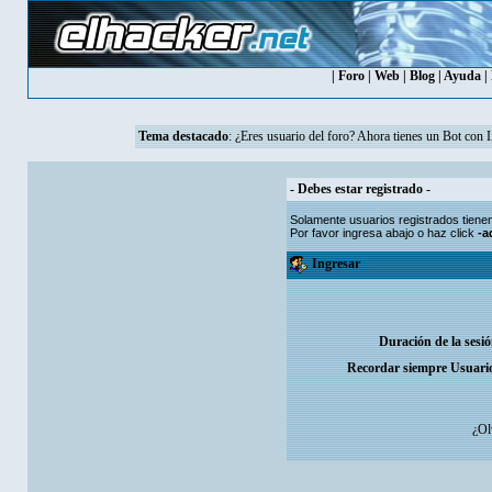
|
Foro
|
Web
|
Blog
|
Ayuda
|
Tema destacado
: ¿Eres usuario del foro? Ahora tienes un Bot con 
- Debes estar registrado -
Solamente usuarios
registrados
tiene
Por favor ingresa abajo o haz click
-a
Ingresar
Duración de la sesi
Recordar siempre Usuari
¿Ol