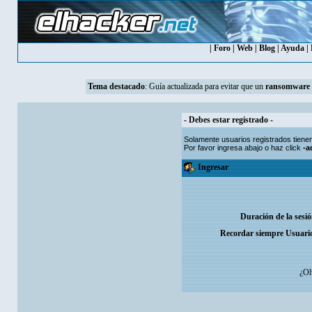
|
Foro
|
Web
|
Blog
|
Ayuda
|
Tema destacado
:
Guía actualizada para evitar que un
ransomware
- Debes estar registrado -
Solamente usuarios
registrados
tiene
Por favor ingresa abajo o haz click
-a
Ingresar
Duración de la sesi
Recordar siempre Usuari
¿Ol