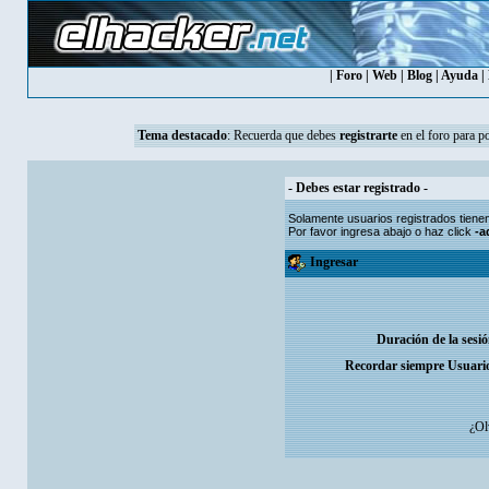
|
Foro
|
Web
|
Blog
|
Ayuda
|
Tema destacado
:
Recuerda que debes
registrarte
en el foro para p
- Debes estar registrado -
Solamente usuarios
registrados
tiene
Por favor ingresa abajo o haz click
-a
Ingresar
Duración de la sesi
Recordar siempre Usuari
¿Ol