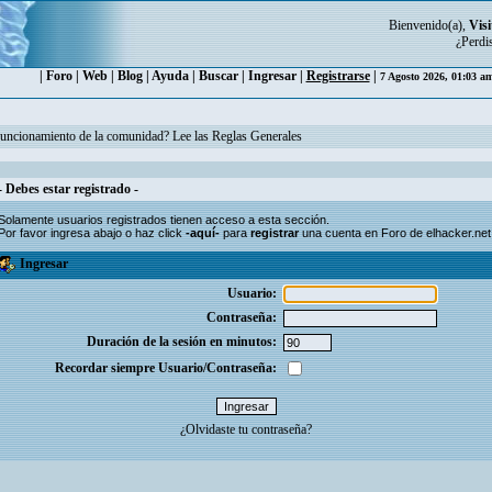
Bienvenido(a),
Visi
¿Perdi
|
Foro
|
Web
|
Blog
|
Ayuda
|
Buscar
|
Ingresar
|
Registrarse
|
7 Agosto 2026, 01:03 a
funcionamiento de la comunidad? Lee las Reglas Generales
- Debes estar registrado -
Solamente usuarios
registrados
tienen acceso a esta sección.
Por favor ingresa abajo o haz click
-aquí-
para
registrar
una cuenta en Foro de elhacker.net
Ingresar
Usuario:
Contraseña:
Duración de la sesión en minutos:
Recordar siempre Usuario/Contraseña:
¿Olvidaste tu contraseña?