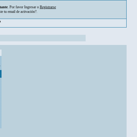
tante
. Por favor
Ingresar
o
Registrarse
ste tu
email de activación?
.
m
.