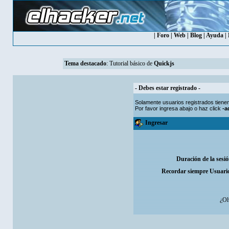
|
Foro
|
Web
|
Blog
|
Ayuda
|
Tema destacado
:
Tutorial básico de
Quickjs
- Debes estar registrado -
Solamente usuarios
registrados
tiene
Por favor ingresa abajo o haz click
-a
Ingresar
Duración de la sesi
Recordar siempre Usuari
¿Ol