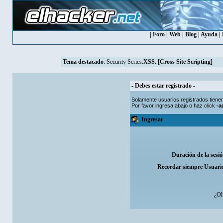
|
Foro
|
Web
|
Blog
|
Ayuda
|
Tema destacado
:
Security Series.
XSS. [Cross Site Scripting]
- Debes estar registrado -
Solamente usuarios
registrados
tiene
Por favor ingresa abajo o haz click
-a
Ingresar
Duración de la sesi
Recordar siempre Usuari
¿Ol