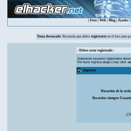
|
Foro
|
Web
|
Blog
|
Ayuda
|
Tema destacado
:
Recuerda que debes
registrarte
en el foro para p
- Debes estar registrado -
Solamente usuarios
registrados
tiene
Por favor ingresa abajo o haz click
-a
Ingresar
Duración de la sesi
Recordar siempre Usuari
¿Ol