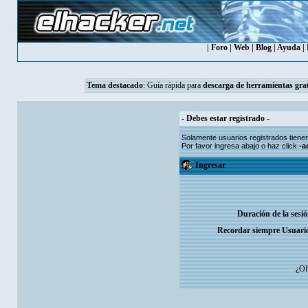
|
Foro
|
Web
|
Blog
|
Ayuda
|
Tema destacado
:
Guía rápida para
descarga de herramientas grat
- Debes estar registrado -
Solamente usuarios
registrados
tiene
Por favor ingresa abajo o haz click
-a
Ingresar
Duración de la sesi
Recordar siempre Usuari
¿Ol