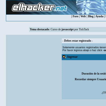
|
Foro
|
Web
|
Blog
|
Ayuda
|
Tema destacado
:
Curso de
javascript
por TickTack
- Debes estar registrado -
Solamente usuarios
registrados
tiene
Por favor ingresa abajo o haz click
-a
Ingresar
Duración de la sesi
Recordar siempre Usuari
¿Ol