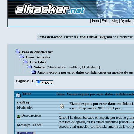
|
Foro
|
Web
|
Blog
|
Ayuda
|
Tema destacado
: Entrar al
Canal Oficial Telegram
de elhacker.net
Foro de elhacker.net
Foros Generales
Foro Libre
Noticias
(Moderadores:
wolfbcn
,
El_Andaluz
)
Xiaomi expone por error datos confidenciales en móviles de sus
Páginas:
[
1
]
Autor
Tema: Xiaomi expone por error datos confidenciales
wolfbcn
Xiaomi expone por error datos confidencia
Moderador
«
en:
3 Septiembre 2018, 14:31 pm »
Desconectado
Xiaomi ha desembarcado en España por todo lo grande 
este mes de agosto, en las cuales podemos probar sus
Mensajes: 53.660
acceder a información confidencial interna de la com