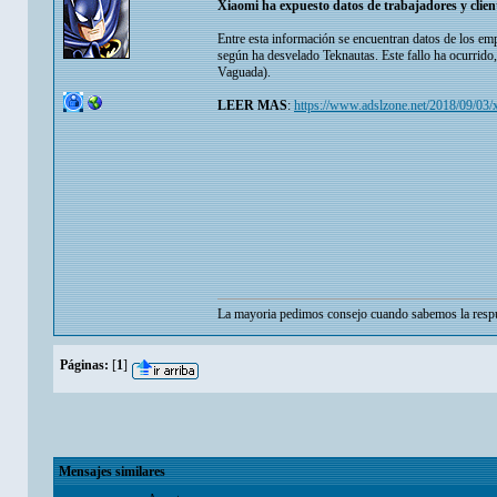
Xiaomi ha expuesto datos de trabajadores y clien
Entre esta información se encuentran datos de los empl
según ha desvelado Teknautas. Este fallo ha ocurrido
Vaguada).
LEER MAS
:
https://www.adslzone.net/2018/09/03/
La mayoria pedimos consejo cuando sabemos la respu
Páginas:
[
1
]
Mensajes similares