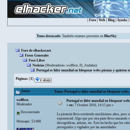
|
Foro
|
Web
|
Blog
|
Ayuda
|
Tema destacado
: También estamos presentes en
BlueSky
Foro de elhacker.net
Foros Generales
Foro Libre
Noticias
(Moderadores:
wolfbcn
,
El_Andaluz
)
Portugal es líder mundial en bloquear webs piratas y quieren tra
Páginas:
[
1
]
Autor
Tema: Portugal es líder mundial en bloquear webs pi
wolfbcn
Portugal es líder mundial en bloquear webs 
Moderador
«
en:
7 Octubre 2016, 14:15 pm »
Desconectado
La piratería lleva existiendo muchísimos años, pero s
exponencial. Algo que por otra parte lleva causando 
Mensajes: 53.660
discográficas, artistas, etc. Esto ha hecho que los si
perseguidos y vigilados por las autoridades.