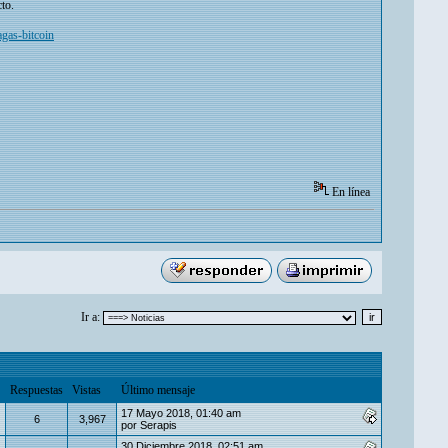
to.
gas-bitcoin
En línea
Ir a:
Respuestas
Vistas
Último mensaje
17 Mayo 2018, 01:40 am
6
3,967
por
Serapis
30 Diciembre 2018, 02:51 am