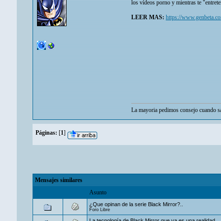
los vídeos porno y mientras te "entret
LEER MAS:
https://www.genbeta.co
La mayoria pedimos consejo cuando sa
Páginas:
[
1
]
Mensajes similares
Asunto
¿Que opinan de la serie Black Mirror?..
Foro Libre
La tecnología de Black Mirror que ya es una realidad