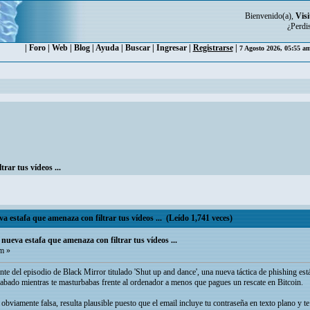
Bienvenido(a),
Visi
¿Perdi
|
Foro
|
Web
|
Blog
|
Ayuda
|
Buscar
|
Ingresar
|
Registrarse
|
7 Agosto 2026, 05:55 a
rar tus vídeos ...
 estafa que amenaza con filtrar tus vídeos ... (Leído 1,741 veces)
nueva estafa que amenaza con filtrar tus vídeos ...
m »
nte del episodio de Black Mirror titulado 'Shut up and dance', una nueva táctica de phishing est
rabado mientras te masturbabas frente al ordenador a menos que pagues un rescate en Bitcoin.
bviamente falsa, resulta plausible puesto que el email incluye tu contraseña en texto plano y te