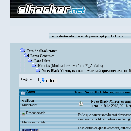
Tema destacado
:
Curso de
javascript
por TickTack
Foro de elhacker.net
Foros Generales
Foro Libre
Noticias
(Moderadores:
wolfbcn
,
El_Andaluz
)
No es Black Mirror, es una nueva estafa que amenaza con filt
Páginas:
[
1
]
Autor
Tema: No es Black Mirror, es una nueva
wolfbcn
No es Black Mirror, es una 
Moderador
«
en:
14 Julio 2018, 02:18 a
Desconectado
En lo que parece sacado casi directame
amenazan con filtrar vídeos que han g
Mensajes: 53.660
La cuestión es que la amenaza, aunque o