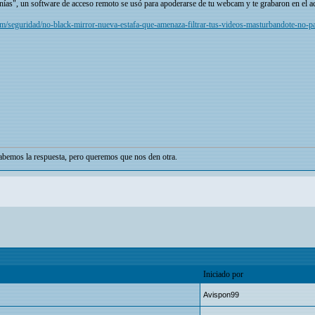
enías", un software de acceso remoto se usó para apoderarse de tu webcam y te grabaron en el ac
m/seguridad/no-black-mirror-nueva-estafa-que-amenaza-filtrar-tus-videos-masturbandote-no-pa
bemos la respuesta, pero queremos que nos den otra.
Iniciado por
Avispon99