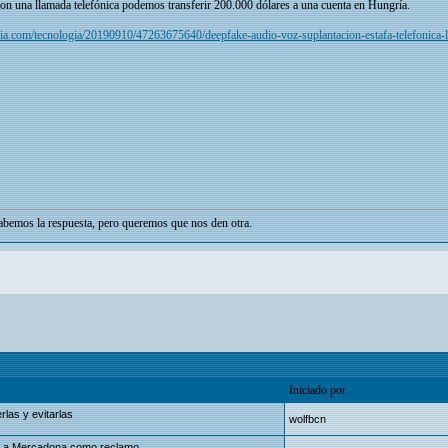
con una llamada telefónica podemos transferir 200.000 dólares a una cuenta en Hungría.
a.com/tecnologia/20190910/47263675640/deepfake-audio-voz-suplantacion-estafa-telefonica-lla
bemos la respuesta, pero queremos que nos den otra.
Iniciado por
las y evitarlas
wolfbcn
an a Mercadona como reclamo