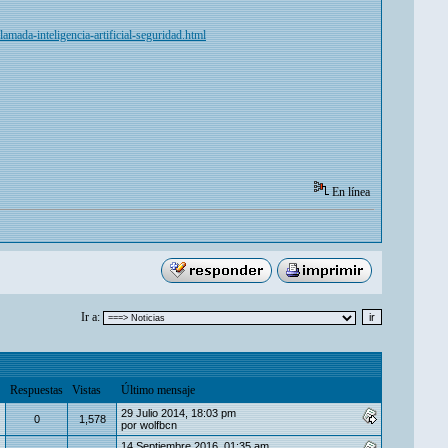
mada-inteligencia-artificial-seguridad.html
En línea
Ir a:
Respuestas
Vistas
Último mensaje
29 Julio 2014, 18:03 pm
0
1,578
por
wolfbcn
14 Septiembre 2016, 01:35 am