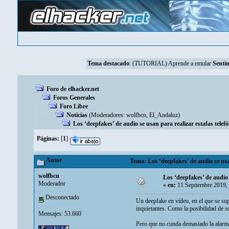
Tema destacado
:
(TUTORIAL) Aprende a emular
Sentin
Foro de elhacker.net
Foros Generales
Foro Libre
Noticias
(Moderadores:
wolfbcn
,
El_Andaluz
)
Los ‘deepfakes’ de audio se usan para realizar estafas telefó
Páginas:
[
1
]
Autor
Tema: Los ‘deepfakes’ de audio se usan
wolfbcn
Los ‘deepfakes’ de audio 
Moderador
«
en:
11 Septiembre 2019,
Desconectado
Un deepfake en vídeo, en el que se sup
inquietantes. Como la posibilidad de se
Mensajes: 53.660
Pero que no cunda demasiado la alarma.