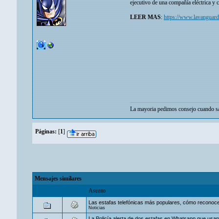
ejecutivo de una compañía eléctrica y 
LEER MAS
:
https://www.lavanguardi
La mayoria pedimos consejo cuando sa
Páginas:
[
1
]
Mensajes similares
Asunto
Las estafas telefónicas más populares, cómo reconocer
Noticias
La Policía alerta de dos estafas en Whatsapp que us