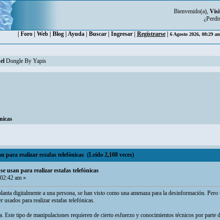
Bienvenido(a),
Visi
¿Perdi
|
Foro
|
Web
|
Blog
|
Ayuda
|
Buscar
|
Ingresar
|
Registrarse
|
6 Agosto 2026, 08:29 a
el
Dongle By Yapis
nicas
 para realizar estafas telefónicas (Leído 2,108 veces)
se usan para realizar estafas telefónicas
 02:42 am »
lanta digitalmente a una persona, se han visto como una amenaza para la desinformación. Pero 
r usados para realizar estafas telefónicas.
 Este tipo de manipulaciones requieren de cierto esfuerzo y conocimientos técnicos por parte 