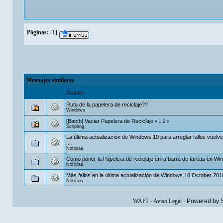
Páginas:
[
1
]
Mensajes similares
Asunto
Ruta de la papelera de reciclaje??
Windows
[Batch] Vaciar Papelera de Reciclaje
«
1
2
»
Scripting
La última actualización de Windows 10 para arreglar fallos vuelv
...
Noticias
Cómo poner la Papelera de reciclaje en la barra de tareas en W
Noticias
Más fallos en la última actualización de Windows 10 October 20
Noticias
WAP2
-
Aviso Legal
-
Powered by 