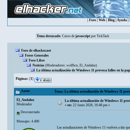
|
Foro
|
Web
|
Blog
|
Ayuda
|
Tema destacado
:
Curso de
javascript
por TickTack
Foro de elhacker.net
Foros Generales
Foro Libre
Noticias
(Moderadores:
wolfbcn
,
El_Andaluz
)
La última actualización de Windows 11 provoca fallos en la papel
Páginas:
[
1
]
Autor
Tema: La última actualización de Windows 11 provoca
El_Andaluz
La última actualización de Windows 11 provoc
Moderador
«
en:
22 Junio 2026, 16:48 pm »
Desconectado
Mensajes: 4.400
Las actualizaciones de Windows 11 vuelven a dar que 