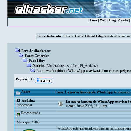
|
Foro
|
Web
|
Blog
|
Ayuda
|
Tema destacado
: Entrar al
Canal Oficial Telegram
de elhacker.net
Foro de elhacker.net
Foros Generales
Foro Libre
Noticias
(Moderadores:
wolfbcn
,
El_Andaluz
)
La nueva función de WhatsApp te avisará si un chat es peligro
Páginas:
[
1
]
Autor
Tema: La nueva función de WhatsApp te avisará si 
El_Andaluz
La nueva función de WhatsApp te avisará si
Moderador
«
en:
4 Junio 2026, 23:14 pm »
Desconectado
Mensajes: 4.400
WhatsApp está trabajando en una nueva función para 