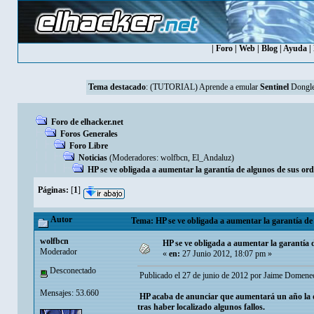
|
Foro
|
Web
|
Blog
|
Ayuda
|
Tema destacado
:
(TUTORIAL) Aprende a emular
Sentinel
Dongle
Foro de elhacker.net
Foros Generales
Foro Libre
Noticias
(Moderadores:
wolfbcn
,
El_Andaluz
)
HP se ve obligada a aumentar la garantía de algunos de sus or
Páginas:
[
1
]
Autor
Tema: HP se ve obligada a aumentar la garantía de
wolfbcn
HP se ve obligada a aumentar la garantía
Moderador
«
en:
27 Junio 2012, 18:07 pm »
Desconectado
Publicado el 27 de junio de 2012 por Jaime Domene
Mensajes: 53.660
HP acaba de anunciar que aumentará un año la du
tras haber localizado algunos fallos.