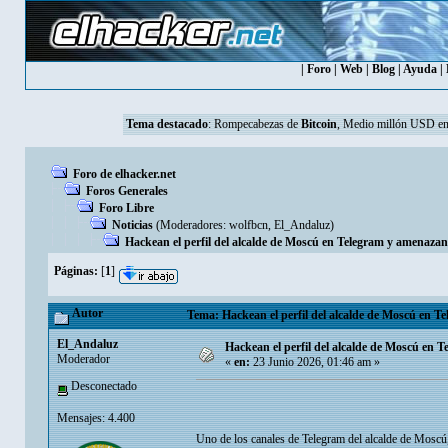
|
Foro
|
Web
|
Blog
|
Ayuda
|
Tema destacado
:
Rompecabezas de
Bitcoin
, Medio millón USD en
Foro de elhacker.net
Foros Generales
Foro Libre
Noticias
(Moderadores:
wolfbcn
,
El_Andaluz
)
Hackean el perfil del alcalde de Moscú en Telegram y amenazan
Páginas:
[
1
]
Autor
Tema: Hackean el perfil del alcalde de Moscú en T
El_Andaluz
Hackean el perfil del alcalde de Moscú en 
Moderador
«
en:
23 Junio 2026, 01:46 am »
Desconectado
Mensajes: 4.400
Uno de los canales de Telegram del alcalde de Moscú