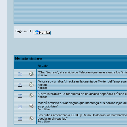
Páginas:
[
1
]
Mensajes similares
Asunto
"Chat Secreto", el servicio de Telegram que arrasa entre los "infi
Noticias
"Ahora soy un dios":'Hackean' la cuenta de Twitter del "empresa
odiado...
Noticias
"Zorra infollable": La respuesta de un alcalde español a críticas
Noticias
Moscú advierte a Washington que mantenga sus barcos lejos de
su propio bien"
Foro Libre
Los hutíes amenazan a EEUU y Reino Unido tras los bombardeo
quedarán sin castigo"
Foro Libre