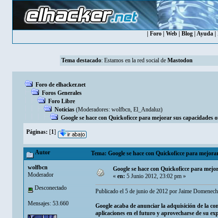
|
Foro
|
Web
|
Blog
|
Ayuda
|
Tema destacado
: Estamos en la red social de
Mastodon
Foro de elhacker.net
Foros Generales
Foro Libre
Noticias
(Moderadores:
wolfbcn
,
El_Andaluz
)
Google se hace con Quickoficce para mejorar sus capacidades o
Páginas:
[
1
]
Autor
Tema: Google se hace con Quickoficce para mejorar
wolfbcn
Google se hace con Quickoficce para mejor
Moderador
«
en:
5 Junio 2012, 23:02 pm »
Desconectado
Publicado el 5 de junio de 2012 por Jaime Domenech
Mensajes: 53.660
Google acaba de anunciar la adquisición de la co
aplicaciones en el futuro y aprovecharse de su exp