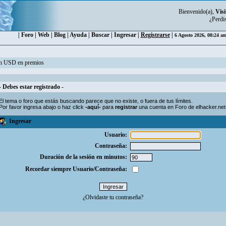
Bienvenido(a),
Visi
¿Perdi
|
Foro
|
Web
|
Blog
|
Ayuda
|
Buscar
|
Ingresar
|
Registrarse
|
6 Agosto 2026, 08:24 a
ón USD en premios
- Debes estar registrado -
El tema o foro que estás buscando parece que no existe, o fuera de tus límites.
Por favor ingresa abajo o haz click
-aquí-
para
registrar
una cuenta en Foro de elhacker.net
Ingresar
Usuario:
Contraseña:
Duración de la sesión en minutos:
Recordar siempre Usuario/Contraseña:
¿Olvidaste tu contraseña?