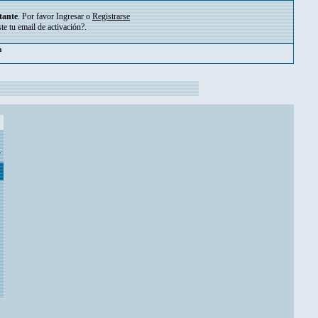
tante
. Por favor
Ingresar
o
Registrarse
ste tu
email de activación?
.
m
.